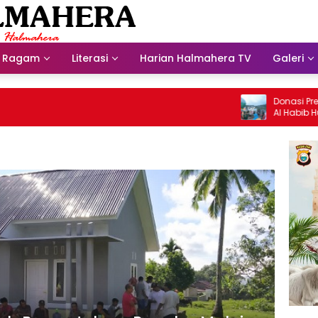
Ragam
Literasi
Harian Halmahera TV
Galeri
Donasi Presdir 
Al Habib Husein 