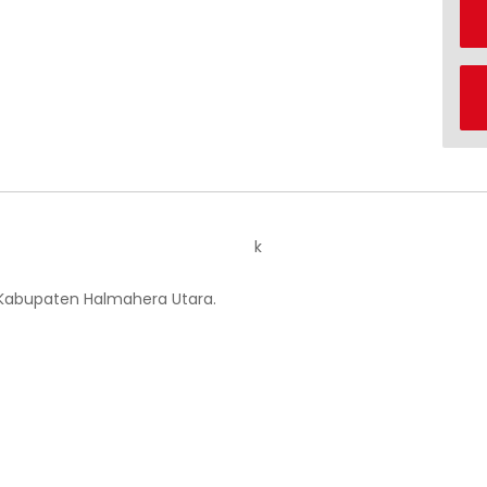
k
 Kabupaten Halmahera Utara.