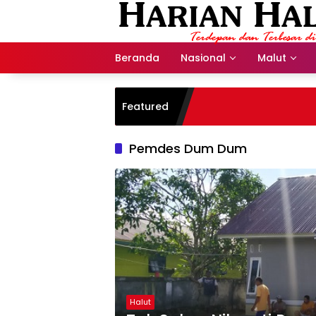
Langsung
ke
konten
Beranda
Nasional
Malut
Featured
Pemdes Dum Dum
Halut