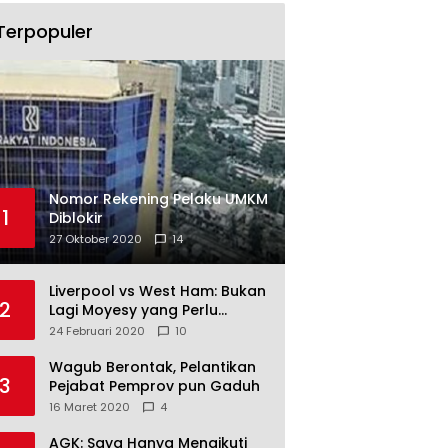
Terpopuler
Nomor Rekening Pelaku UMKM
1
Diblokir
27 Oktober 2020
14
Liverpool vs West Ham: Bukan
2
Lagi Moyesy yang Perlu
Ditakuti
24 Februari 2020
10
Wagub Berontak, Pelantikan
3
Pejabat Pemprov pun Gaduh
16 Maret 2020
4
AGK: Saya Hanya Mengikuti