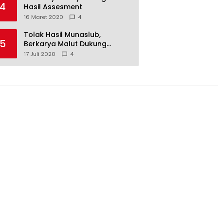
4
Hasil Assesment
16 Maret 2020
4
Tolak Hasil Munaslub,
5
Berkarya Malut Dukung
Tommy Soeharto
17 Juli 2020
4