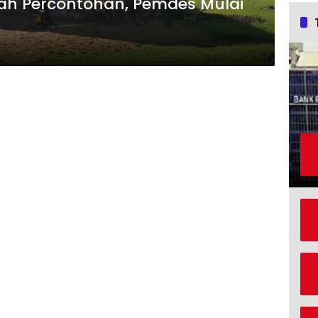
ah Percontohan, Pemdes Mulai