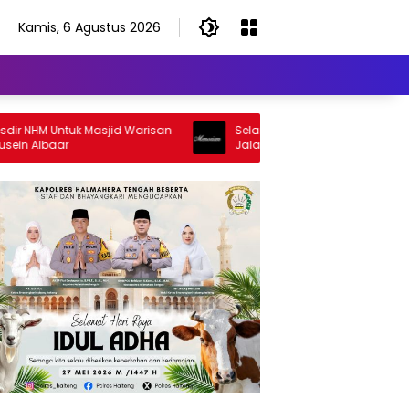
Kamis, 6 Agustus 2026
NHM Untuk Masjid Warisan
Selamat Jalan Sang Inspirator, Sela
Albaar
Jalan Abangku Yuslam Idris