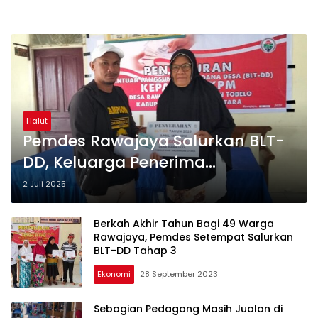
Halut
Pemdes Rawajaya Salurkan BLT-
DD, Keluarga Penerima
Tersenyum
2 Juli 2025
Berkah Akhir Tahun Bagi 49 Warga
Rawajaya, Pemdes Setempat Salurkan
BLT-DD Tahap 3
Ekonomi
28 September 2023
Sebagian Pedagang Masih Jualan di