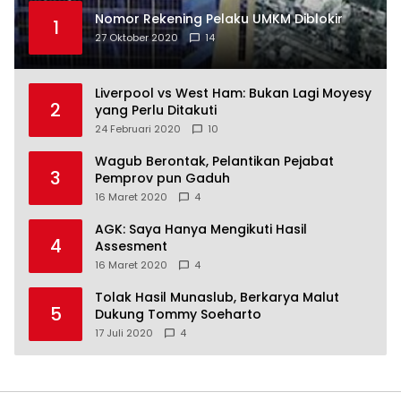
Nomor Rekening Pelaku UMKM Diblokir
1
27 Oktober 2020
14
Liverpool vs West Ham: Bukan Lagi Moyesy
2
yang Perlu Ditakuti
24 Februari 2020
10
Wagub Berontak, Pelantikan Pejabat
3
Pemprov pun Gaduh
16 Maret 2020
4
AGK: Saya Hanya Mengikuti Hasil
4
Assesment
16 Maret 2020
4
Tolak Hasil Munaslub, Berkarya Malut
5
Dukung Tommy Soeharto
17 Juli 2020
4