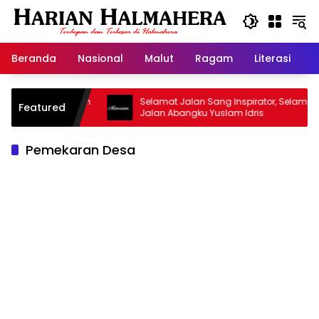
Langsung
ke
konten
Beranda
Nasional
Malut
Ragam
Literasi
H
Masjid Warisan
Selamat Jalan Sang Inspirator, Selamat
Featured
Jalan Abangku Yuslam Idris
Pemekaran Desa