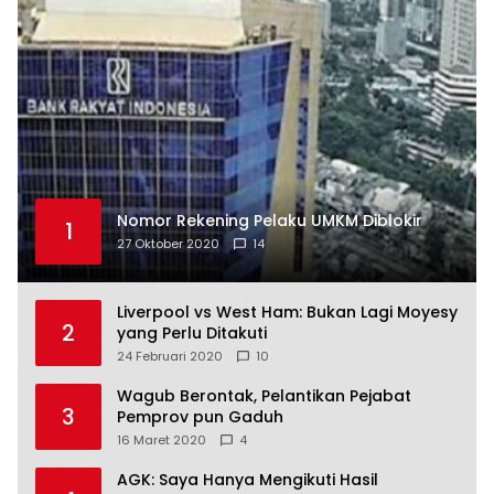
Nomor Rekening Pelaku UMKM Diblokir
1
27 Oktober 2020
14
Liverpool vs West Ham: Bukan Lagi Moyesy
2
yang Perlu Ditakuti
24 Februari 2020
10
Wagub Berontak, Pelantikan Pejabat
3
Pemprov pun Gaduh
16 Maret 2020
4
AGK: Saya Hanya Mengikuti Hasil