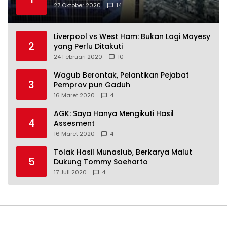
27 Oktober 2020
14
Liverpool vs West Ham: Bukan Lagi Moyesy
2
yang Perlu Ditakuti
24 Februari 2020
10
Wagub Berontak, Pelantikan Pejabat
3
Pemprov pun Gaduh
16 Maret 2020
4
AGK: Saya Hanya Mengikuti Hasil
4
Assesment
16 Maret 2020
4
Tolak Hasil Munaslub, Berkarya Malut
5
Dukung Tommy Soeharto
17 Juli 2020
4