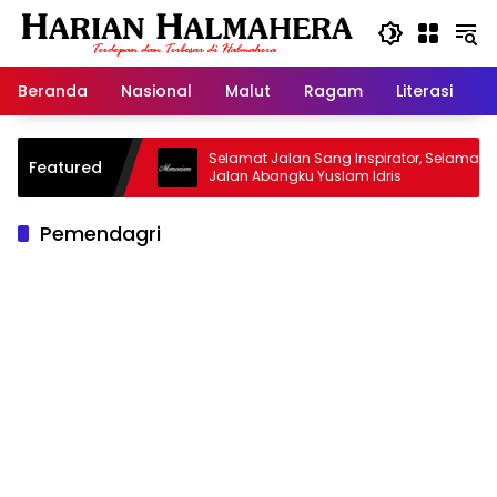
Langsung
ke
konten
Beranda
Nasional
Malut
Ragam
Literasi
H
asjid Warisan
Selamat Jalan Sang Inspirator, Selamat
Featured
Jalan Abangku Yuslam Idris
Pemendagri