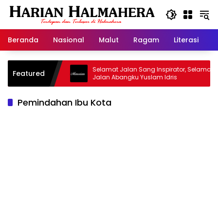
Langsung
ke
konten
Beranda
Nasional
Malut
Ragam
Literasi
H
jid Warisan
Selamat Jalan Sang Inspirator, Selamat
Featured
Jalan Abangku Yuslam Idris
Pemindahan Ibu Kota