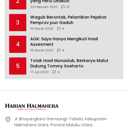
2
yang Perlu Ditakuti
24 Februari 2020
10
Wagub Berontak, Pelantikan Pejabat
3
Pemprov pun Gaduh
16 Maret 2020
4
AGK: Saya Hanya Mengikuti Hasil
4
Assesment
16 Maret 2020
4
Tolak Hasil Munaslub, Berkarya Malut
5
Dukung Tommy Soeharto
17 Juli 2020
4
Jl. Bhayangkara Gamsungi-Tobelo, Kabupaten
Halmahera Utara. Provinsi Maluku Utara.