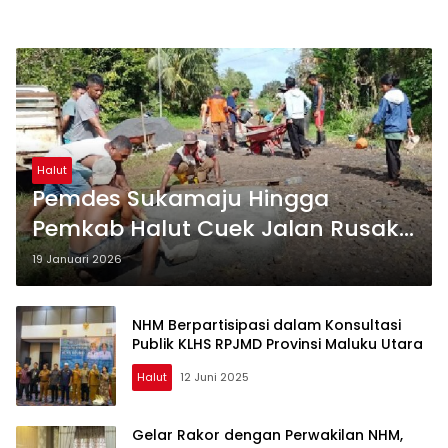
Halut
Pemdes Sukamaju Hingga
Pemkab Halut Cuek Jalan Rusak,
Warga Terpaksa Swadaya
19 Januari 2026
Perbaiki
NHM Berpartisipasi dalam Konsultasi
Publik KLHS RPJMD Provinsi Maluku Utara
Halut
12 Juni 2025
Gelar Rakor dengan Perwakilan NHM,