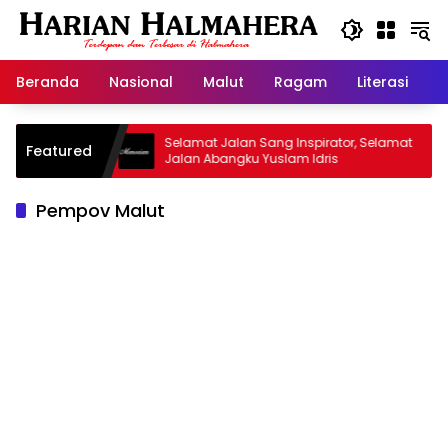
Langsung
ke
konten
Beranda
Nasional
Malut
Ragam
Literasi
H
Warisan
Selamat Jalan Sang Inspirator, Selamat
Ki
Featured
Jalan Abangku Yuslam Idris
Me
Pempov Malut