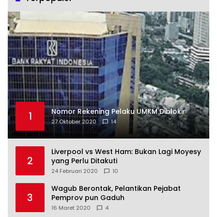
Nomor Rekening Pelaku UMKM Diblokir
1
27 Oktober 2020
14
Liverpool vs West Ham: Bukan Lagi Moyesy
2
yang Perlu Ditakuti
24 Februari 2020
10
Wagub Berontak, Pelantikan Pejabat
3
Pemprov pun Gaduh
16 Maret 2020
4