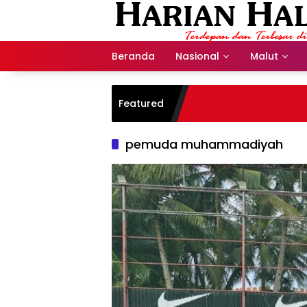
Langsung
ke
konten
Beranda
Nasional
Malut
Featured
pemuda muhammadiyah