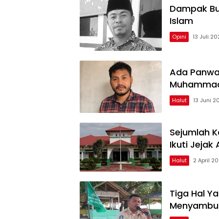
Dampak Bu
Islam
Opini
13 Juli 2
Ada Panwas
Muhammadiy
Halut
13 Juni 2
Sejumlah K
Ikuti Jeja
Halut
2 April 2
Tiga Hal Y
Menyambut