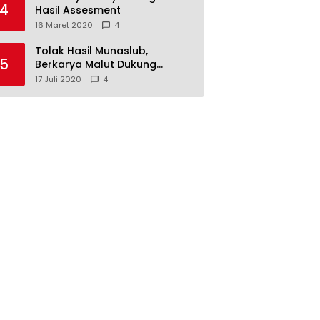
4
Hasil Assesment
16 Maret 2020
4
Tolak Hasil Munaslub,
5
Berkarya Malut Dukung
Tommy Soeharto
17 Juli 2020
4