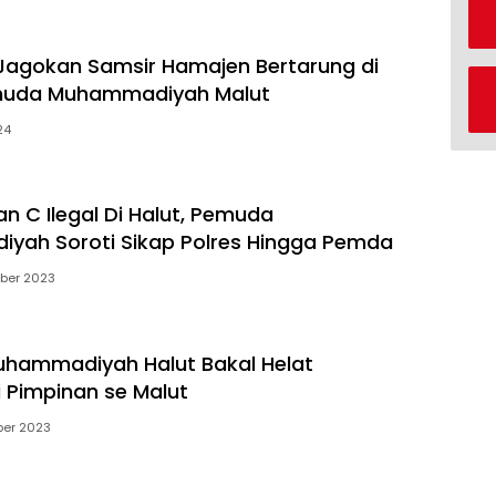
agokan Samsir Hamajen Bertarung di
muda Muhammadiyah Malut
24
n C Ilegal Di Halut, Pemuda
yah Soroti Sikap Polres Hingga Pemda
ber 2023
hammadiyah Halut Bakal Helat
i Pimpinan se Malut
er 2023