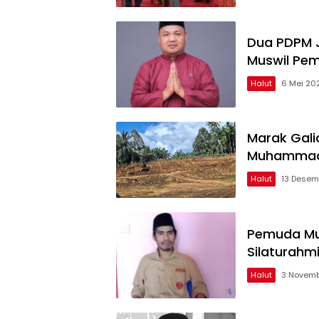
Dua PDPM J
Muswil Pe
Halut
6 Mei 20
Marak Galia
Muhammadi
Halut
13 Desem
Pemuda Mu
Silaturahm
Halut
3 Novemb