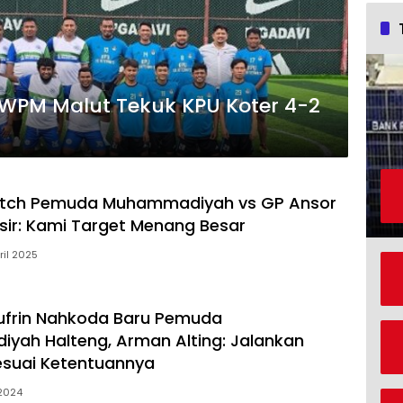
 PWPM Malut Tekuk KPU Koter 4-2
Match Pemuda Muhammadiyah vs GP Ansor
sir: Kami Target Menang Besar
ril 2025
ufrin Nahkoda Baru Pemuda
ah Halteng, Arman Alting: Jalankan
suai Ketentuannya
 2024