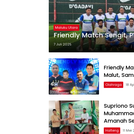
Maluku Utara
Friendly Match Sengit,
7 Juli 2025
Friendly 
Malut, Sam
Olahraga
18 Ap
Supriono S
Muhammadiy
Amanah Se
Halteng
11 Mei