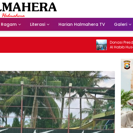
Ragam
Literasi
Harian Halmahera TV
Galeri
Donasi Presdir NHM Un
Al Habib Husein Albaa