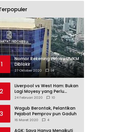
Terpopuler
Nomor Rekening Pelaku UMKM
1
Diblokir
27 Oktober 2020
14
Liverpool vs West Ham: Bukan
2
Lagi Moyesy yang Perlu
Ditakuti
24 Februari 2020
10
Wagub Berontak, Pelantikan
3
Pejabat Pemprov pun Gaduh
16 Maret 2020
4
AGK: Saya Hanya Mengikuti