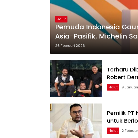
Halut
Pemuda Indonesia Gaun
Asia-Pasifik, Michelin 
Generasi Muda Untuk S
26 Februari 2026
Terharu Di
Robert Der
Halut
9 Januar
Pemilik PT
untuk Ber
Halut
2 Februar