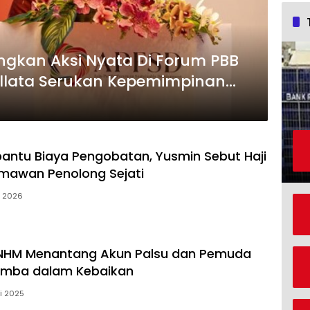
gkan Aksi Nyata Di Forum PBB
Sallata Serukan Kepemimpinan
elamatkan SDGs 2030
bantu Biaya Pengobatan, Yusmin Sebut Haji
mawan Penolong Sejati
i 2026
 NHM Menantang Akun Palsu dan Pemuda
lomba dalam Kebaikan
i 2025