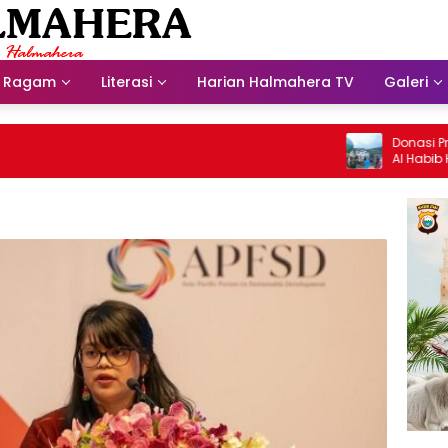
Ragam
Literasi
Harian Halmahera TV
Galeri
Donasi Presdir 
Al Habib Husein 