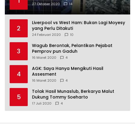
1
27 Oktober 2020
14
Liverpool vs West Ham: Bukan Lagi Moyesy
2
yang Perlu Ditakuti
24 Februari 2020
10
Wagub Berontak, Pelantikan Pejabat
3
Pemprov pun Gaduh
16 Maret 2020
4
AGK: Saya Hanya Mengikuti Hasil
4
Assesment
16 Maret 2020
4
Tolak Hasil Munaslub, Berkarya Malut
5
Dukung Tommy Soeharto
17 Juli 2020
4