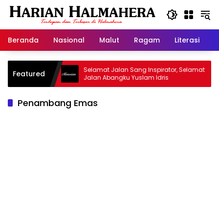
Langsung
ke
konten
Beranda
Nasional
Malut
Ragam
Literasi
H
d Warisan
Selamat Jalan Sang Inspirator, Selamat
Featured
Jalan Abangku Yuslam Idris
Penambang Emas