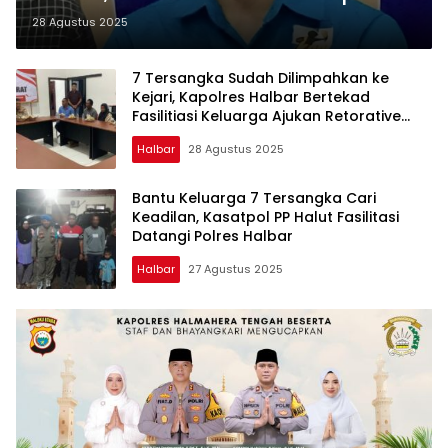
Copot Kapolres Halut dan Halbar
28 Agustus 2025
7 Tersangka Sudah Dilimpahkan ke
Kejari, Kapolres Halbar Bertekad
Fasilitiasi Keluarga Ajukan Retorative
Justice
Halbar
28 Agustus 2025
Bantu Keluarga 7 Tersangka Cari
Keadilan, Kasatpol PP Halut Fasilitasi
Datangi Polres Halbar
Halbar
27 Agustus 2025