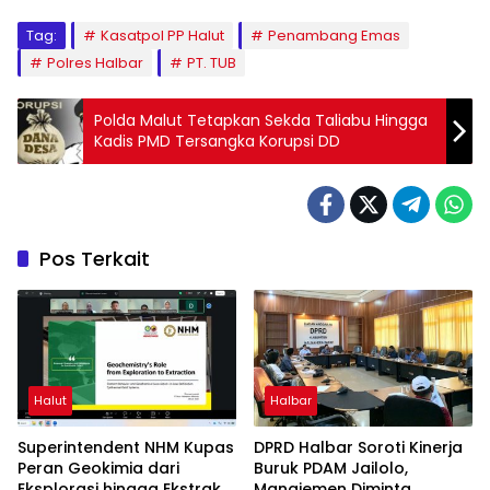
Tag:
Kasatpol PP Halut
Penambang Emas
Polres Halbar
PT. TUB
Polda Malut Tetapkan Sekda Taliabu Hingga
Kadis PMD Tersangka Korupsi DD
Pos Terkait
Halut
Halbar
Superintendent NHM Kupas
DPRD Halbar Soroti Kinerja
Peran Geokimia dari
Buruk PDAM Jailolo,
Eksplorasi hingga Ekstraksi
Manajemen Diminta