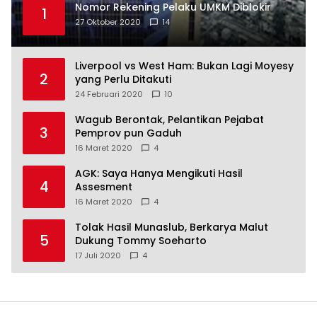
Nomor Rekening Pelaku UMKM Diblokir
1
27 Oktober 2020
14
Liverpool vs West Ham: Bukan Lagi Moyesy
2
yang Perlu Ditakuti
24 Februari 2020
10
Wagub Berontak, Pelantikan Pejabat
3
Pemprov pun Gaduh
16 Maret 2020
4
AGK: Saya Hanya Mengikuti Hasil
4
Assesment
16 Maret 2020
4
Tolak Hasil Munaslub, Berkarya Malut
5
Dukung Tommy Soeharto
17 Juli 2020
4