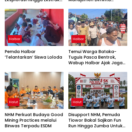
dalam Webinar MGEI-SC
Berbenah
UNG
Halbar
Halbar
Pemda Halbar
Temui Warga Bataka-
‘Telantarkan’ Siswa Loloda
Tuguis Pasca Bentrok,
Wabup Halbar Ajak Jaga
Kedamaian
Halut
Halut
NHM Perkuat Budaya Good
Disupport NHM, Pemuda
Mining Practices melalui
Tiowor Bakal Sajikan Fun
Binwas Terpadu ESDM
Run Hingga Zumba Untuk
Meriahkan HUT RI ke-81