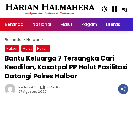
Langsung
ke
konten
Beranda
Nasional
Malut
Ragam
Literasi
H
Beranda
Halbar
Halbar
Halut
Hukum
Bantu Keluarga 7 Tersangka Cari
Keadilan, Kasatpol PP Halut Fasilitasi
Datangi Polres Halbar
Redaksi03
2 Min Baca
27 Agustus 2025