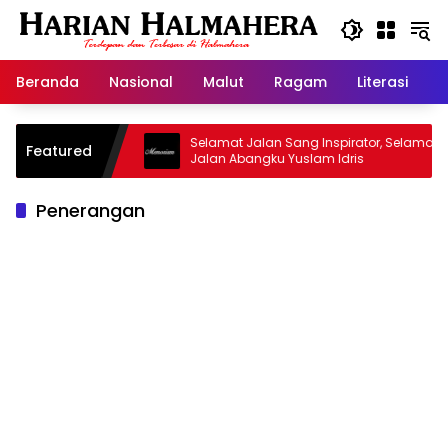
Langsung
ke
konten
Beranda
Nasional
Malut
Ragam
Literasi
H
asjid Warisan
Selamat Jalan Sang Inspirator, Selamat
Featured
Jalan Abangku Yuslam Idris
Penerangan