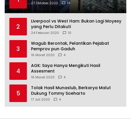
27 Oktober 2020
14
Liverpool vs West Ham: Bukan Lagi Moyesy
2
yang Perlu Ditakuti
24 Februari 2020
10
Wagub Berontak, Pelantikan Pejabat
3
Pemprov pun Gaduh
16 Maret 2020
4
AGK: Saya Hanya Mengikuti Hasil
4
Assesment
16 Maret 2020
4
Tolak Hasil Munaslub, Berkarya Malut
5
Dukung Tommy Soeharto
17 Juli 2020
4