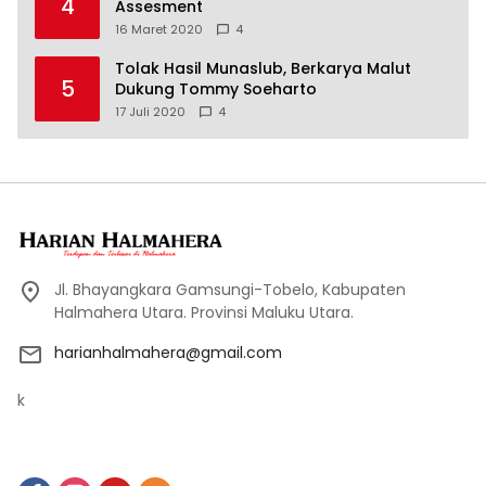
4
Assesment
16 Maret 2020
4
Tolak Hasil Munaslub, Berkarya Malut
5
Dukung Tommy Soeharto
17 Juli 2020
4
Jl. Bhayangkara Gamsungi-Tobelo, Kabupaten
Halmahera Utara. Provinsi Maluku Utara.
harianhalmahera@gmail.com
k