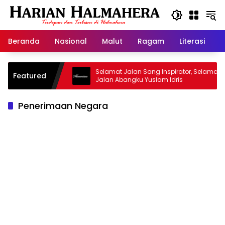
Langsung
ke
konten
Beranda
Nasional
Malut
Ragam
Literasi
H
asjid Warisan
Selamat Jalan Sang Inspirator, Selamat
Featured
Jalan Abangku Yuslam Idris
Penerimaan Negara