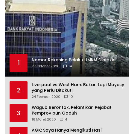
Nomor Rekening Pelaku UMKM Diblokir
1
27 Oktober 2020
14
Liverpool vs West Ham: Bukan Lagi Moyesy
2
yang Perlu Ditakuti
24 Februari 2020
10
Wagub Berontak, Pelantikan Pejabat
3
Pemprov pun Gaduh
16 Maret 2020
4
AGK: Saya Hanya Mengikuti Hasil