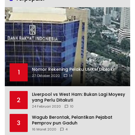
Nomor Rekening Pelaku UMKM Diblokir
1
27 Oktober 2020
14
Liverpool vs West Ham: Bukan Lagi Moyesy
2
yang Perlu Ditakuti
24 Februari 2020
10
Wagub Berontak, Pelantikan Pejabat
3
Pemprov pun Gaduh
16 Maret 2020
4