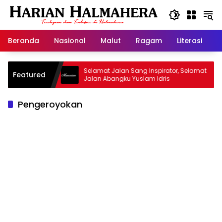
Langsung
ke
konten
Beranda
Nasional
Malut
Ragam
Literasi
H
Warisan
Selamat Jalan Sang Inspirator, Selamat
Ki
Featured
Jalan Abangku Yuslam Idris
Me
Pengeroyokan