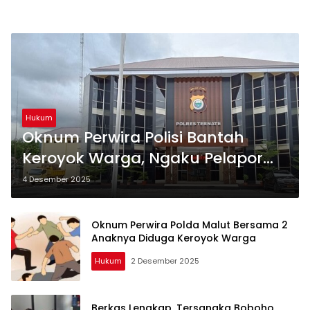
Hukum
Oknum Perwira Polisi Bantah
Keroyok Warga, Ngaku Pelapor
Rendahkan Bhayangkarinya
4 Desember 2025
Oknum Perwira Polda Malut Bersama 2
Anaknya Diduga Keroyok Warga
Hukum
2 Desember 2025
Berkas Lengkap, Tersangka Boboho