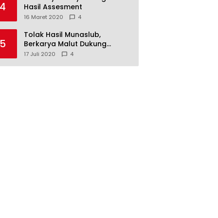
4
Hasil Assesment
16 Maret 2020
4
Tolak Hasil Munaslub,
5
Berkarya Malut Dukung
Tommy Soeharto
17 Juli 2020
4