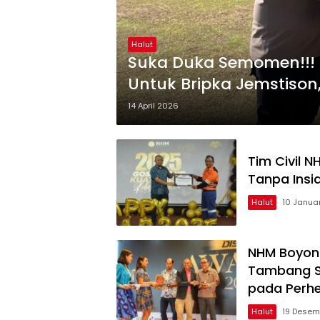
Halut
Suka Duka Semomen!!! P
Untuk Bripka Jemstison,
14 April 2026
Tim Civil 
Tanpa Insi
Halut
10 Janua
NHM Boyon
Tambang S
pada Perh
Halut
19 Desem