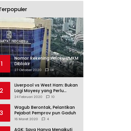
Terpopuler
Nomor Rekening Pelaku UMKM
1
Diblokir
27 Oktober 2020
14
Liverpool vs West Ham: Bukan
2
Lagi Moyesy yang Perlu
Ditakuti
24 Februari 2020
10
Wagub Berontak, Pelantikan
3
Pejabat Pemprov pun Gaduh
16 Maret 2020
4
AGK: Saya Hanya Mengikuti