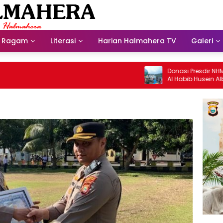
Ragam
Literasi
Harian Halmahera TV
Galeri
Donasi Presdir NHM Untuk M
Al Habib Husein Albaar