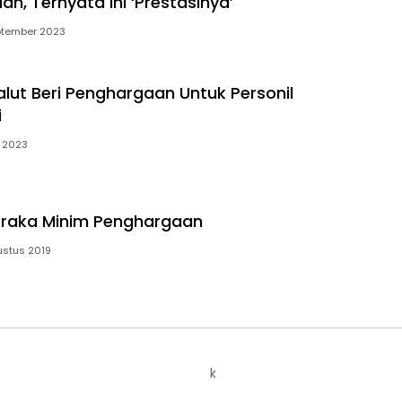
ah, Ternyata Ini ‘Prestasinya’
ptember 2023
alut Beri Penghargaan Untuk Personil
i
 2023
braka Minim Penghargaan
ustus 2019
k