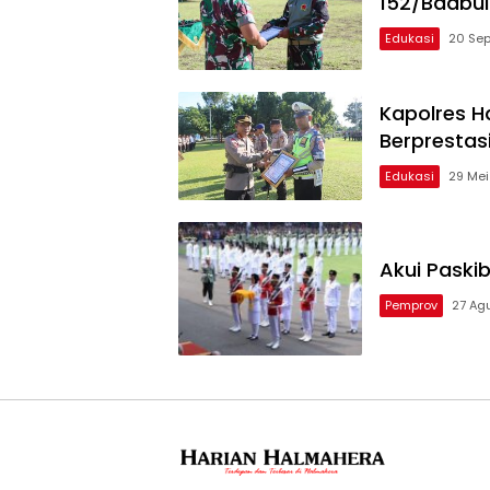
152/Baabull
Edukasi
20 Se
Kapolres H
Berprestas
Edukasi
29 Mei
Akui Paski
Pemprov
27 Ag