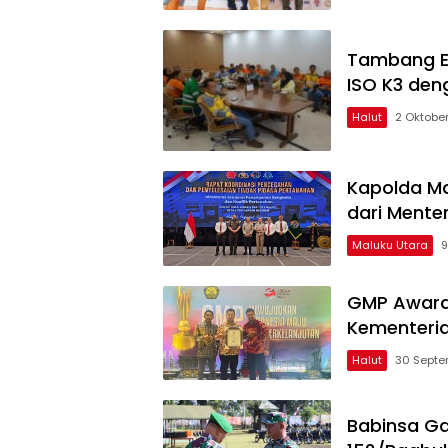
Tambang Ema
ISO K3 den
Halut
2 Oktobe
Kapolda Ma
dari Mente
Maluku Utara
9
GMP Award 
Kementeri
Halut
30 Septe
Babinsa Ga