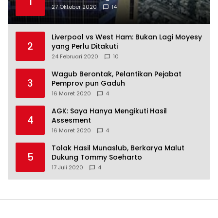
1
27 Oktober 2020
14
Liverpool vs West Ham: Bukan Lagi Moyesy
2
yang Perlu Ditakuti
24 Februari 2020
10
Wagub Berontak, Pelantikan Pejabat
3
Pemprov pun Gaduh
16 Maret 2020
4
AGK: Saya Hanya Mengikuti Hasil
4
Assesment
16 Maret 2020
4
Tolak Hasil Munaslub, Berkarya Malut
5
Dukung Tommy Soeharto
17 Juli 2020
4