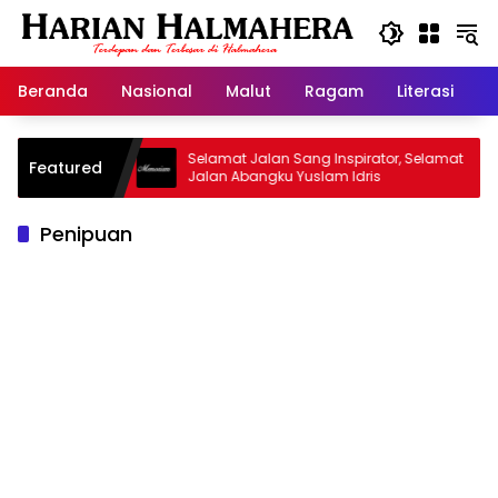
Langsung
ke
konten
Beranda
Nasional
Malut
Ragam
Literasi
H
 Warisan
Selamat Jalan Sang Inspirator, Selamat
K
Featured
Jalan Abangku Yuslam Idris
M
Penipuan