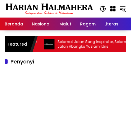
Langsung
ke
konten
Beranda
Nasional
Malut
Ragam
Literasi
H
Masjid Warisan
Selamat Jalan Sang Inspirator, Selamat
Featured
Jalan Abangku Yuslam Idris
Penyanyi