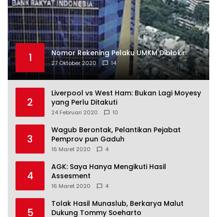
Nomor Rekening Pelaku UMKM Diblokir
1
27 Oktober 2020
14
Liverpool vs West Ham: Bukan Lagi Moyesy
2
yang Perlu Ditakuti
24 Februari 2020
10
Wagub Berontak, Pelantikan Pejabat
3
Pemprov pun Gaduh
16 Maret 2020
4
AGK: Saya Hanya Mengikuti Hasil
4
Assesment
16 Maret 2020
4
Tolak Hasil Munaslub, Berkarya Malut
5
Dukung Tommy Soeharto