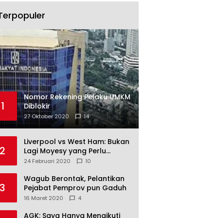
Terpopuler
Nomor Rekening Pelaku UMKM
1
Diblokir
27 Oktober 2020
14
Liverpool vs West Ham: Bukan
2
Lagi Moyesy yang Perlu
Ditakuti
24 Februari 2020
10
Wagub Berontak, Pelantikan
3
Pejabat Pemprov pun Gaduh
16 Maret 2020
4
AGK: Saya Hanya Mengikuti