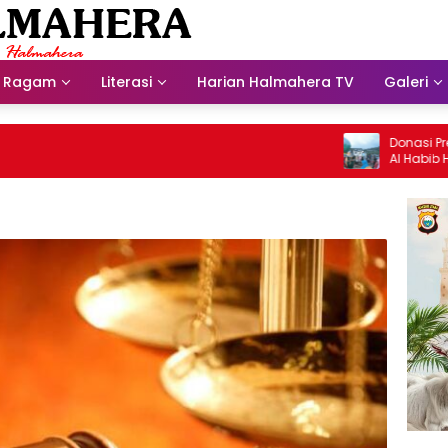
Ragam
Literasi
Harian Halmahera TV
Galeri
Donasi Presdir 
Al Habib Husein 