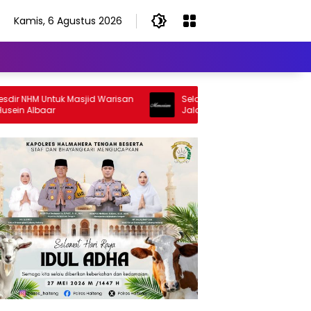
Kamis, 6 Agustus 2026
NHM Untuk Masjid Warisan
Selamat Jalan Sang Inspirator, Sela
Albaar
Jalan Abangku Yuslam Idris