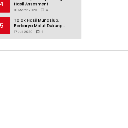
4
Hasil Assesment
16 Maret 2020
4
Tolak Hasil Munaslub,
5
Berkarya Malut Dukung
Tommy Soeharto
17 Juli 2020
4