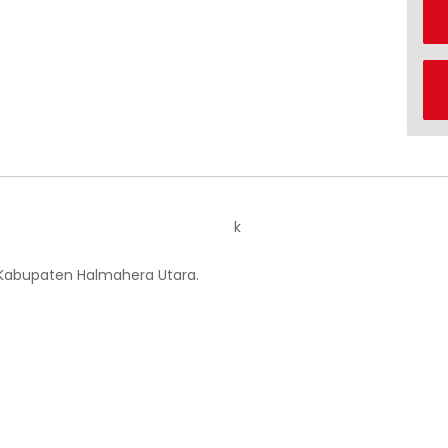
k
 Kabupaten Halmahera Utara.