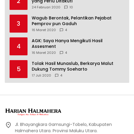
2
yang Perlu Ditakuti
24 Februari 2020
10
Wagub Berontak, Pelantikan Pejabat
3
Pemprov pun Gaduh
16 Maret 2020
4
AGK: Saya Hanya Mengikuti Hasil
4
Assesment
16 Maret 2020
4
Tolak Hasil Munaslub, Berkarya Malut
5
Dukung Tommy Soeharto
17 Juli 2020
4
Jl. Bhayangkara Gamsungi-Tobelo, Kabupaten
Halmahera Utara. Provinsi Maluku Utara.