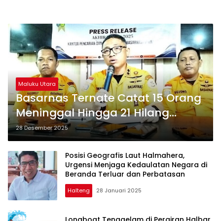
Maluku Utara
Basarnas Ternate Catat 15 Orang
Meninggal Hingga 21 Hilang
Sepanjang 2025
28 Desember 2025
Posisi Geografis Laut Halmahera,
Urgensi Menjaga Kedaulatan Negara di
Beranda Terluar dan Perbatasan
Halteng
28 Januari 2025
Longboat Tenggelam di Perairan Halbar,