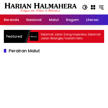
Langsung
ke
konten
Beranda
Nasional
Malut
Ragam
Literasi
H
d Warisan
Selamat Jalan Sang Inspirator, Selamat
Featured
Jalan Abangku Yuslam Idris
Perairan Malut