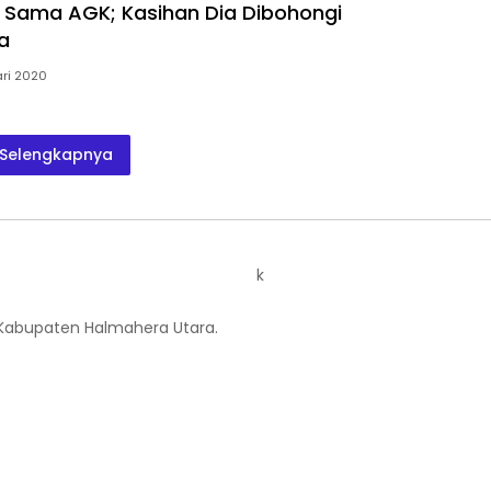
t Sama AGK; Kasihan Dia Dibohongi
a
ari 2020
Selengkapnya
k
 Kabupaten Halmahera Utara.