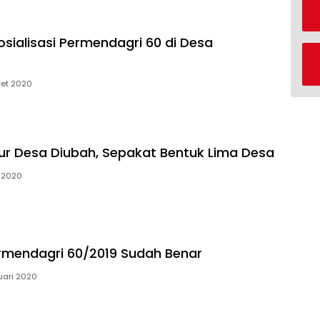
sialisasi Permendagri 60 di Desa
ret 2020
r Desa Diubah, Sepakat Bentuk Lima Desa
 2020
rmendagri 60/2019 Sudah Benar
uari 2020