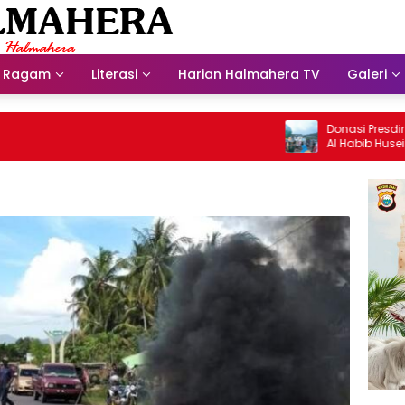
Ragam
Literasi
Harian Halmahera TV
Galeri
Donasi Presdir NHM Unt
Al Habib Husein Albaar