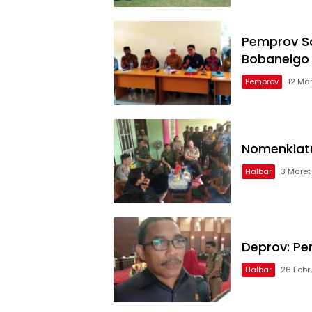
Pemprov So
Bobaneigo
Pemprov
12 Ma
Nomenklatu
Halbar
3 Maret
Deprov: Pe
Halbar
26 Febr