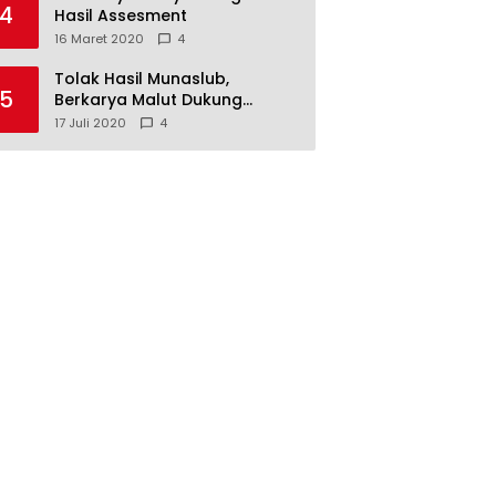
4
Hasil Assesment
16 Maret 2020
4
Tolak Hasil Munaslub,
5
Berkarya Malut Dukung
Tommy Soeharto
17 Juli 2020
4