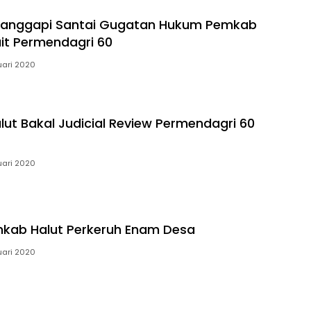
Tanggapi Santai Gugatan Hukum Pemkab
ait Permendagri 60
uari 2020
ut Bakal Judicial Review Permendagri 60
uari 2020
kab Halut Perkeruh Enam Desa
uari 2020