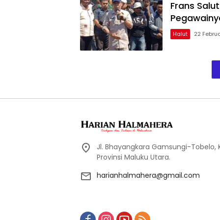
Frans Salu
Pegawainy
Halut
22 Febru
Jl. Bhayangkara Gamsungi-Tobelo,
Provinsi Maluku Utara.
harianhalmahera@gmail.com