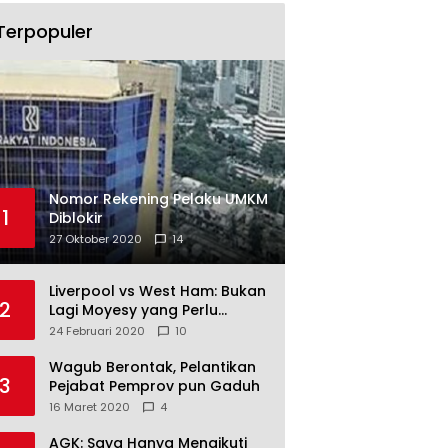
Terpopuler
Nomor Rekening Pelaku UMKM
1
Diblokir
27 Oktober 2020
14
Liverpool vs West Ham: Bukan
2
Lagi Moyesy yang Perlu
Ditakuti
24 Februari 2020
10
Wagub Berontak, Pelantikan
3
Pejabat Pemprov pun Gaduh
16 Maret 2020
4
AGK: Saya Hanya Mengikuti