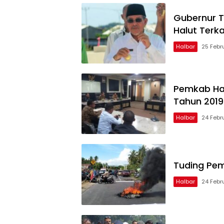
Gubernur 
Halut Terk
Halbar
25 Febr
Pemkab Hal
Tahun 2019
Halbar
24 Febr
Tuding Pem
Halbar
24 Febr