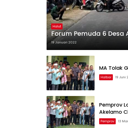
Halut
Forum Pemuda 6 Desa A
19 Januari 2022
MA Tolak G
Halbar
19 Juni
Pemprov La
Akelamo C
Pemprov
13 Ma