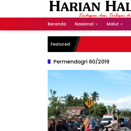
Langsung
ke
konten
Beranda
Nasional
Malut
Featured
Permendagri 60/2019