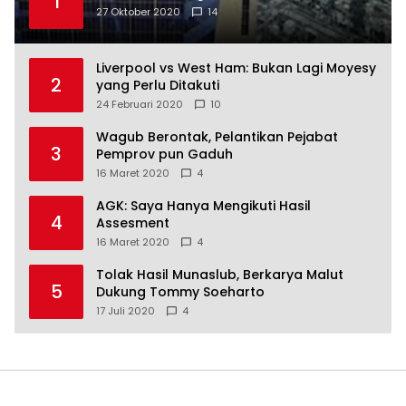
1
27 Oktober 2020
14
Liverpool vs West Ham: Bukan Lagi Moyesy
2
yang Perlu Ditakuti
24 Februari 2020
10
Wagub Berontak, Pelantikan Pejabat
3
Pemprov pun Gaduh
16 Maret 2020
4
AGK: Saya Hanya Mengikuti Hasil
4
Assesment
16 Maret 2020
4
Tolak Hasil Munaslub, Berkarya Malut
5
Dukung Tommy Soeharto
17 Juli 2020
4