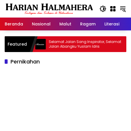
Langsung
ke
konten
Beranda
Nasional
Malut
Ragam
Literasi
H
 Warisan
Selamat Jalan Sang Inspirator, Selamat
K
Featured
Jalan Abangku Yuslam Idris
M
Pernikahan