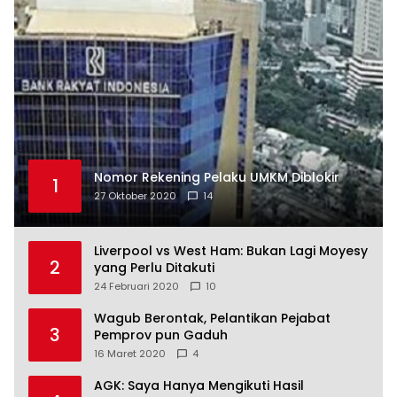
Nomor Rekening Pelaku UMKM Diblokir
1
27 Oktober 2020
14
Liverpool vs West Ham: Bukan Lagi Moyesy
2
yang Perlu Ditakuti
24 Februari 2020
10
Wagub Berontak, Pelantikan Pejabat
3
Pemprov pun Gaduh
16 Maret 2020
4
AGK: Saya Hanya Mengikuti Hasil