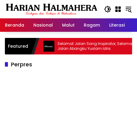
Langsung
ke
konten
Beranda
Nasional
Malut
Ragam
Literasi
H
asjid Warisan
Selamat Jalan Sang Inspirator, Selamat
Featured
Jalan Abangku Yuslam Idris
Perpres