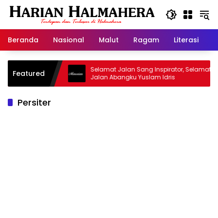
Langsung
ke
konten
Beranda
Nasional
Malut
Ragam
Literasi
H
asjid Warisan
Selamat Jalan Sang Inspirator, Selamat
Featured
Jalan Abangku Yuslam Idris
Persiter