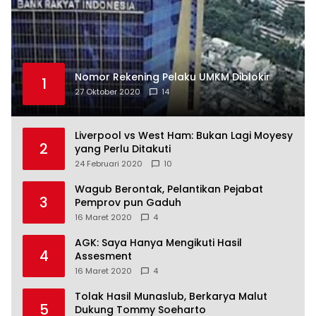
Nomor Rekening Pelaku UMKM Diblokir
1
27 Oktober 2020
14
Liverpool vs West Ham: Bukan Lagi Moyesy
2
yang Perlu Ditakuti
24 Februari 2020
10
Wagub Berontak, Pelantikan Pejabat
3
Pemprov pun Gaduh
16 Maret 2020
4
AGK: Saya Hanya Mengikuti Hasil
4
Assesment
16 Maret 2020
4
Tolak Hasil Munaslub, Berkarya Malut
5
Dukung Tommy Soeharto