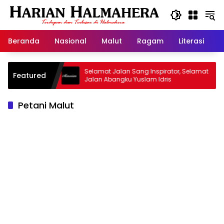
Langsung
ke
konten
Beranda
Nasional
Malut
Ragam
Literasi
H
d Warisan
Selamat Jalan Sang Inspirator, Selamat
Featured
Jalan Abangku Yuslam Idris
Petani Malut