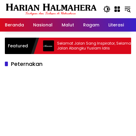
Langsung
ke
konten
Beranda
Nasional
Malut
Ragam
Literasi
H
asjid Warisan
Selamat Jalan Sang Inspirator, Selamat
Featured
Jalan Abangku Yuslam Idris
Peternakan