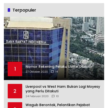
Terpopuler
Nomor Rekening Pelaku UMKM Diblokir
1
27 Oktober 2020
14
Liverpool vs West Ham: Bukan Lagi Moyesy
2
yang Perlu Ditakuti
24 Februari 2020
10
Wagub Berontak, Pelantikan Pejabat