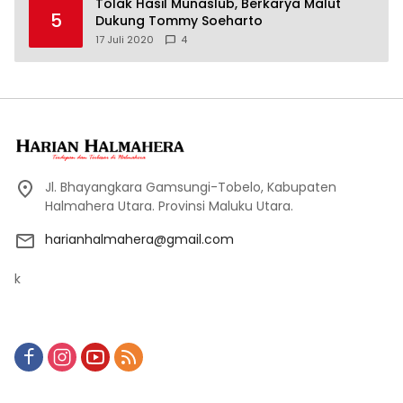
Tolak Hasil Munaslub, Berkarya Malut
5
Dukung Tommy Soeharto
17 Juli 2020
4
Jl. Bhayangkara Gamsungi-Tobelo, Kabupaten
Halmahera Utara. Provinsi Maluku Utara.
harianhalmahera@gmail.com
k