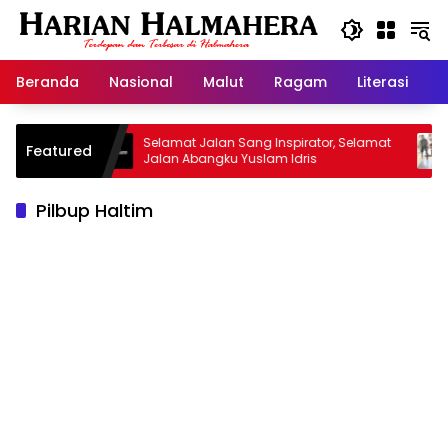
Langsung
ke
konten
Beranda
Nasional
Malut
Ragam
Literasi
H
isan
Selamat Jalan Sang Inspirator, Selamat
Kipr
Featured
Jalan Abangku Yuslam Idris
Menan
Pilbup Haltim