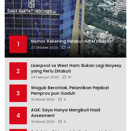
Nomor Rekening Pelaku UMKM Diblokir
1
27 Oktober 2020
14
Liverpool vs West Ham: Bukan Lagi Moyesy
2
yang Perlu Ditakuti
24 Februari 2020
10
Wagub Berontak, Pelantikan Pejabat
3
Pemprov pun Gaduh
16 Maret 2020
4
AGK: Saya Hanya Mengikuti Hasil
4
Assesment
16 Maret 2020
4