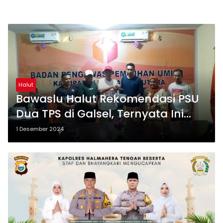
Halut
Bawaslu Halut Rekomendasi PSU
Dua TPS di Galsel, Ternyata Ini
Pelanggarannya
1 Desember 2024