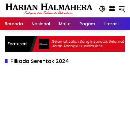
Langsung
ke
konten
Beranda
Nasional
Malut
Ragam
Literasi
H
jid Warisan
Selamat Jalan Sang Inspirator, Selamat
Featured
Jalan Abangku Yuslam Idris
Pilkada Serentak 2024