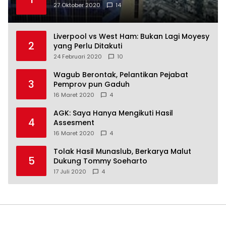
27 Oktober 2020
14
Liverpool vs West Ham: Bukan Lagi Moyesy
2
yang Perlu Ditakuti
24 Februari 2020
10
Wagub Berontak, Pelantikan Pejabat
3
Pemprov pun Gaduh
16 Maret 2020
4
AGK: Saya Hanya Mengikuti Hasil
4
Assesment
16 Maret 2020
4
Tolak Hasil Munaslub, Berkarya Malut
5
Dukung Tommy Soeharto
17 Juli 2020
4