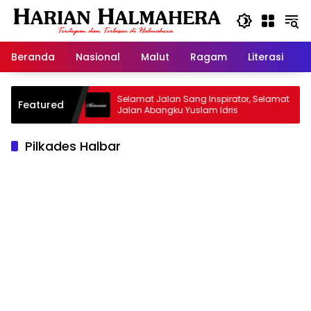
Langsung
ke
konten
Beranda
Nasional
Malut
Ragam
Literasi
H
 Warisan
Selamat Jalan Sang Inspirator, Selamat
K
Featured
Jalan Abangku Yuslam Idris
M
Pilkades Halbar