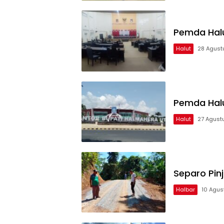
Pemda Halut
Halut
28 Agust
Pemda Halut
Halut
27 Agust
Separo Pin
Halbar
10 Agus