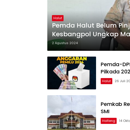
Halut
Pemda Halut Belum Pin
Kesbangpol Ungkap Ma
2 Agustus 2024
Pemda-DPRD
Pilkada 20
Halut
26 Juli 2
Pemkab Ren
SMI
Halteng
14 Okt