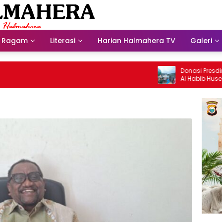
Ragam
Literasi
Harian Halmahera TV
Galeri
Donasi Presdir NHM Un
Al Habib Husein Albaar