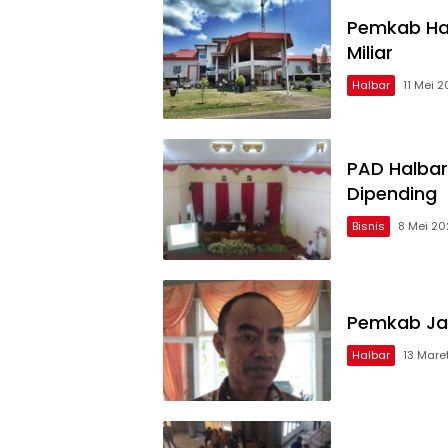
Pemkab Hal
Miliar
Halbar
11 Mei 
PAD Halbar
Dipending
Bisnis
8 Mei 2
Pemkab Ja
Halbar
13 Mare