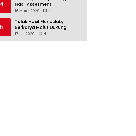
4
Hasil Assesment
16 Maret 2020
4
Tolak Hasil Munaslub,
5
Berkarya Malut Dukung
Tommy Soeharto
17 Juli 2020
4