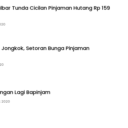
bar Tunda Cicilan Pinjaman Hutang Rp 159
2020
 Jongkok, Setoran Bunga Pinjaman
020
ngan Lagi Bapinjam
t 2020