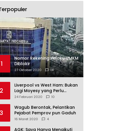
Terpopuler
Nomor Rekening Pelaku UMKM
1
Diblokir
27 Oktober 2020
14
Liverpool vs West Ham: Bukan
2
Lagi Moyesy yang Perlu
Ditakuti
24 Februari 2020
10
Wagub Berontak, Pelantikan
3
Pejabat Pemprov pun Gaduh
16 Maret 2020
4
AGK: Saya Hanya Mengikuti