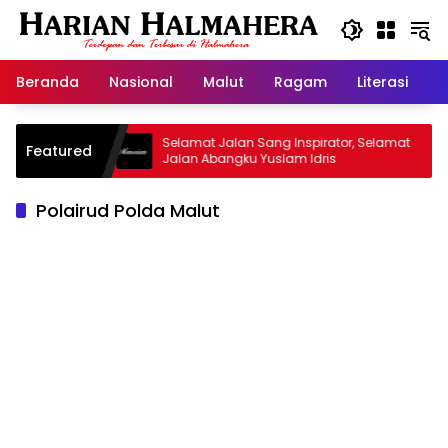
Langsung
ke
konten
Beranda
Nasional
Malut
Ragam
Literasi
H
arisan
Selamat Jalan Sang Inspirator, Selamat
Kip
Featured
Jalan Abangku Yuslam Idris
Men
Polairud Polda Malut