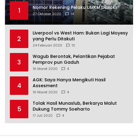
Nomor Rekening Pelaku UMKM Diblokir
1
27 Oktober 2020
14
Liverpool vs West Ham: Bukan Lagi Moyesy
2
yang Perlu Ditakuti
24 Februari 2020
10
Wagub Berontak, Pelantikan Pejabat
3
Pemprov pun Gaduh
16 Maret 2020
4
AGK: Saya Hanya Mengikuti Hasil
4
Assesment
16 Maret 2020
4
Tolak Hasil Munaslub, Berkarya Malut
5
Dukung Tommy Soeharto
17 Juli 2020
4