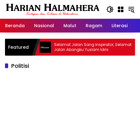
Langsung
ke
konten
Beranda
Nasional
Malut
Ragam
Literasi
H
id Warisan
Selamat Jalan Sang Inspirator, Selamat
Featured
Jalan Abangku Yuslam Idris
Politisi