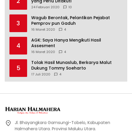
2
yang Perlu Ditakuti
24 Februari 2020
10
Wagub Berontak, Pelantikan Pejabat
3
Pemprov pun Gaduh
16 Maret 2020
4
AGK: Saya Hanya Mengikuti Hasil
4
Assesment
16 Maret 2020
4
Tolak Hasil Munaslub, Berkarya Malut
5
Dukung Tommy Soeharto
17 Juli 2020
4
Jl. Bhayangkara Gamsungi-Tobelo, Kabupaten
Halmahera Utara. Provinsi Maluku Utara.