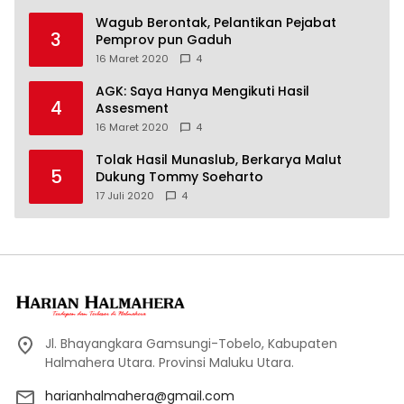
Wagub Berontak, Pelantikan Pejabat
3
Pemprov pun Gaduh
16 Maret 2020
4
AGK: Saya Hanya Mengikuti Hasil
4
Assesment
16 Maret 2020
4
Tolak Hasil Munaslub, Berkarya Malut
5
Dukung Tommy Soeharto
17 Juli 2020
4
Jl. Bhayangkara Gamsungi-Tobelo, Kabupaten
Halmahera Utara. Provinsi Maluku Utara.
harianhalmahera@gmail.com