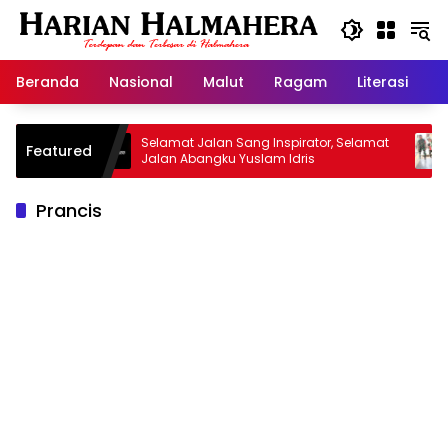
Langsung
ke
konten
Beranda
Nasional
Malut
Ragam
Literasi
H
san
Selamat Jalan Sang Inspirator, Selamat
Kiprah
Featured
Jalan Abangku Yuslam Idris
Menang
Prancis