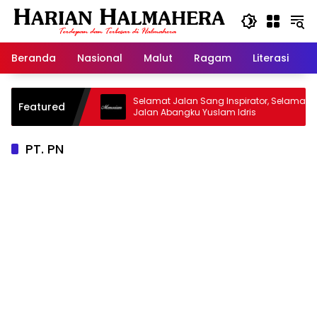
Langsung
ke
konten
Beranda
Nasional
Malut
Ragam
Literasi
H
sjid Warisan
Selamat Jalan Sang Inspirator, Selamat
Featured
Jalan Abangku Yuslam Idris
PT. PN