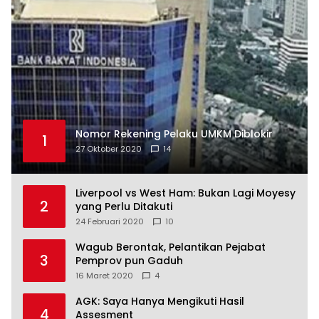
Nomor Rekening Pelaku UMKM Diblokir
1
27 Oktober 2020
14
Liverpool vs West Ham: Bukan Lagi Moyesy
2
yang Perlu Ditakuti
24 Februari 2020
10
Wagub Berontak, Pelantikan Pejabat
3
Pemprov pun Gaduh
16 Maret 2020
4
AGK: Saya Hanya Mengikuti Hasil
4
Assesment