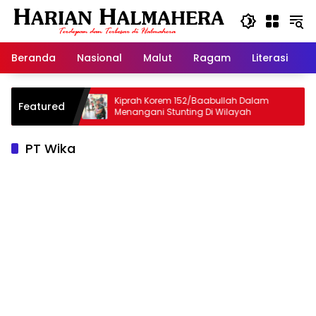
Langsung
ke
konten
Beranda
Nasional
Malut
Ragam
Literasi
H
 Selamat
Kiprah Korem 152/Baabullah Dalam
Featured
Menangani Stunting Di Wilayah
PT Wika