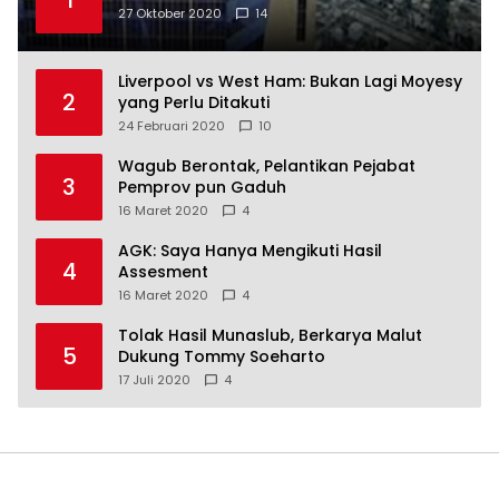
1
27 Oktober 2020
14
Liverpool vs West Ham: Bukan Lagi Moyesy
2
yang Perlu Ditakuti
24 Februari 2020
10
Wagub Berontak, Pelantikan Pejabat
3
Pemprov pun Gaduh
16 Maret 2020
4
AGK: Saya Hanya Mengikuti Hasil
4
Assesment
16 Maret 2020
4
Tolak Hasil Munaslub, Berkarya Malut
5
Dukung Tommy Soeharto
17 Juli 2020
4