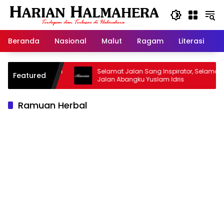
Langsung
ke
konten
Beranda
Nasional
Malut
Ragam
Literasi
H
asjid Warisan
Selamat Jalan Sang Inspirator, Selamat
Featured
Jalan Abangku Yuslam Idris
Ramuan Herbal