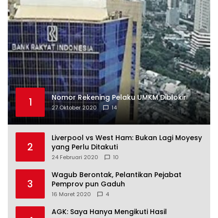
Nomor Rekening Pelaku UMKM Diblokir
1
27 Oktober 2020
14
Liverpool vs West Ham: Bukan Lagi Moyesy
2
yang Perlu Ditakuti
24 Februari 2020
10
Wagub Berontak, Pelantikan Pejabat
3
Pemprov pun Gaduh
16 Maret 2020
4
AGK: Saya Hanya Mengikuti Hasil