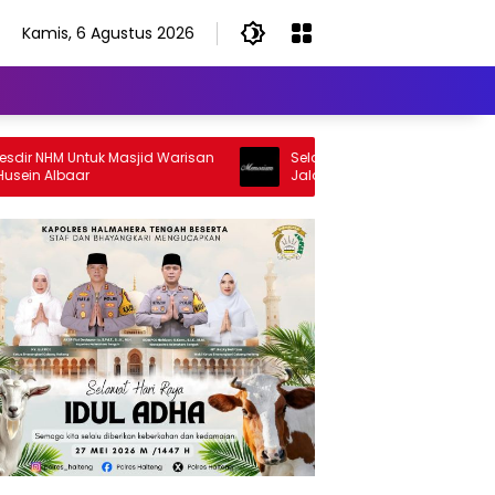
Kamis, 6 Agustus 2026
NHM Untuk Masjid Warisan
Selamat Jalan Sang Inspirator, Sela
Albaar
Jalan Abangku Yuslam Idris