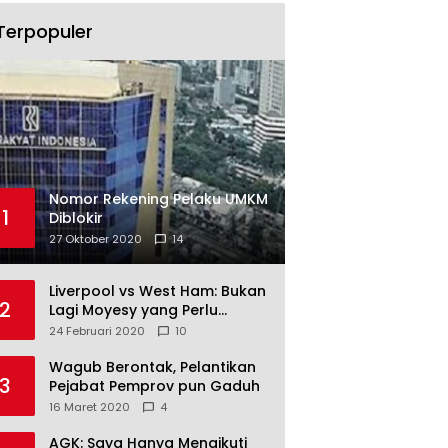
Terpopuler
Nomor Rekening Pelaku UMKM
1
Diblokir
27 Oktober 2020
14
Liverpool vs West Ham: Bukan
2
Lagi Moyesy yang Perlu
Ditakuti
24 Februari 2020
10
Wagub Berontak, Pelantikan
3
Pejabat Pemprov pun Gaduh
16 Maret 2020
4
AGK: Saya Hanya Mengikuti