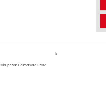
k
 Kabupaten Halmahera Utara.