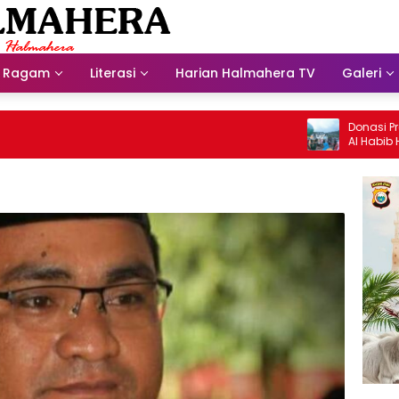
Ragam
Literasi
Harian Halmahera TV
Galeri
Donasi Presdir 
Al Habib Husein 