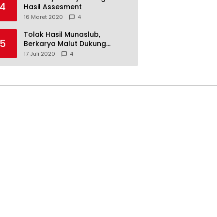
4
Hasil Assesment
16 Maret 2020
4
Tolak Hasil Munaslub,
5
Berkarya Malut Dukung
Tommy Soeharto
17 Juli 2020
4