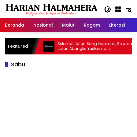
Langsung
ke
konten
Beranda
Nasional
Malut
Ragam
Literasi
H
sjid Warisan
Selamat Jalan Sang Inspirator, Selamat
Featured
Jalan Abangku Yuslam Idris
Sabu