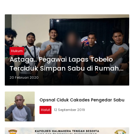
Hukum
Astaga.. Pegawai Lapas Tobelo
Terciduk Simpan Sabu di Rumah
Dinas
20 Februari 2020
Opsnal Ciduk Cakades Pengedar Sabu
Halut
12 September 2019