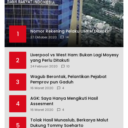
Nomor Rekening Pelaku UMKM Diblokir
1
27 Oktober 2020
14
Liverpool vs West Ham: Bukan Lagi Moyesy
2
yang Perlu Ditakuti
24 Februari 2020
10
Wagub Berontak, Pelantikan Pejabat
3
Pemprov pun Gaduh
16 Maret 2020
4
AGK: Saya Hanya Mengikuti Hasil
4
Assesment
16 Maret 2020
4
Tolak Hasil Munaslub, Berkarya Malut
5
Dukung Tommy Soeharto