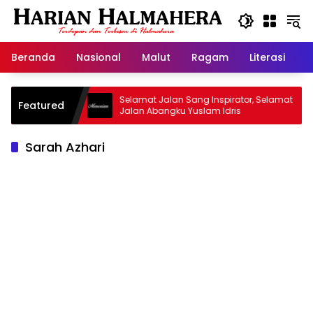
Langsung
ke
konten
Beranda
Nasional
Malut
Ragam
Literasi
H
id Warisan
Selamat Jalan Sang Inspirator, Selamat
Featured
Jalan Abangku Yuslam Idris
Sarah Azhari