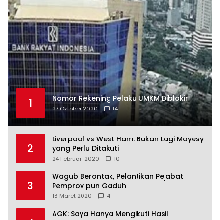
Nomor Rekening Pelaku UMKM Diblokir
1
27 Oktober 2020
14
Liverpool vs West Ham: Bukan Lagi Moyesy
2
yang Perlu Ditakuti
24 Februari 2020
10
Wagub Berontak, Pelantikan Pejabat
3
Pemprov pun Gaduh
16 Maret 2020
4
AGK: Saya Hanya Mengikuti Hasil