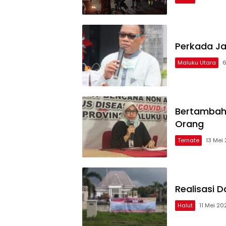
Perkada Ja
Maluku Utara
6
Bertambah 2
Orang
Ternate
13 Mei
Realisasi D
Halut
11 Mei 20