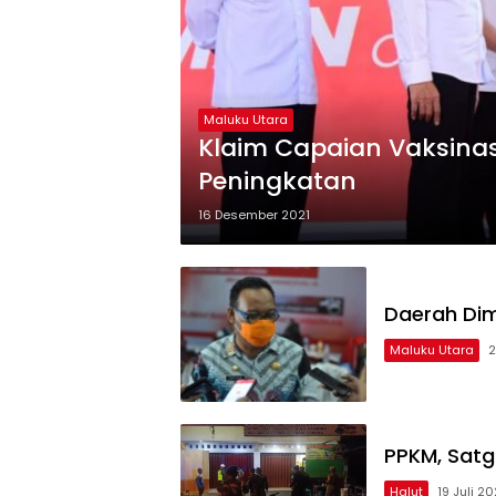
Maluku Utara
Klaim Capaian Vaksinas
Peningkatan
16 Desember 2021
Daerah Dim
Maluku Utara
2
PPKM, Satg
Halut
19 Juli 20