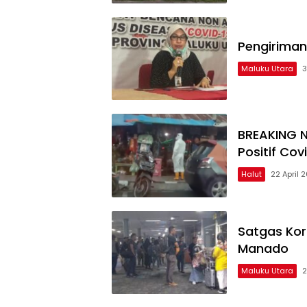
Pengiriman
Maluku Utara
3
BREAKING N
Positif Cov
Halut
22 April 
Satgas Kor
Manado
Maluku Utara
2