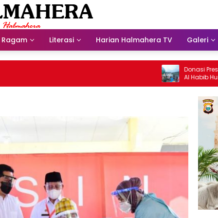
Ragam
Literasi
Harian Halmahera TV
Galeri
Donasi Presdir NHM 
Al Habib Husein Alba