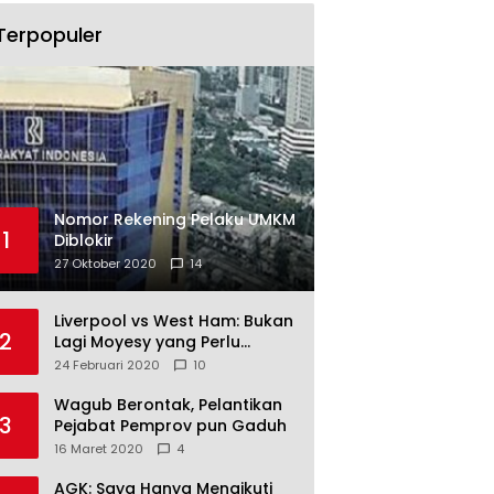
Terpopuler
Nomor Rekening Pelaku UMKM
1
Diblokir
27 Oktober 2020
14
Liverpool vs West Ham: Bukan
2
Lagi Moyesy yang Perlu
Ditakuti
24 Februari 2020
10
Wagub Berontak, Pelantikan
3
Pejabat Pemprov pun Gaduh
16 Maret 2020
4
AGK: Saya Hanya Mengikuti