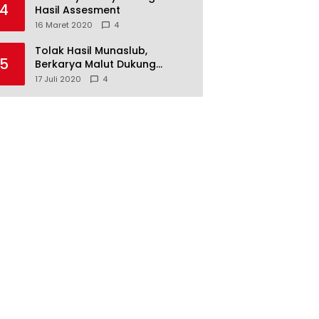
4
Hasil Assesment
16 Maret 2020
4
Tolak Hasil Munaslub,
5
Berkarya Malut Dukung
Tommy Soeharto
17 Juli 2020
4