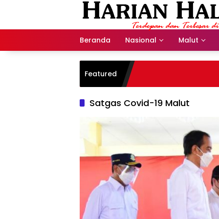
Langsung
ke
konten
Beranda
Nasional
Malut
Featured
Satgas Covid-19 Malut