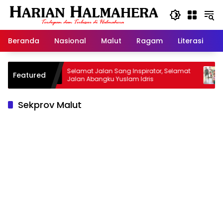
Langsung
ke
konten
Beranda
Nasional
Malut
Ragam
Literasi
H
an
Selamat Jalan Sang Inspirator, Selamat
Kiprah 
Featured
Jalan Abangku Yuslam Idris
Menanga
Sekprov Malut