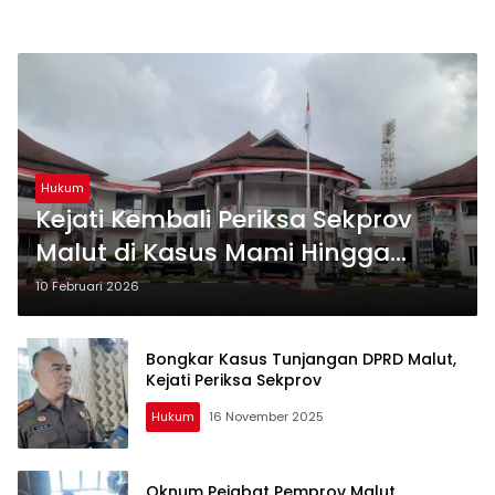
Hukum
Kejati Kembali Periksa Sekprov
Malut di Kasus Mami Hingga
Perjadin WKDH
10 Februari 2026
Bongkar Kasus Tunjangan DPRD Malut,
Kejati Periksa Sekprov
Hukum
16 November 2025
Oknum Pejabat Pemprov Malut