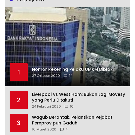
Nomor Rekening Pelaku UMKM Diblokir
1
27 Oktober 2020
14
Liverpool vs West Ham: Bukan Lagi Moyesy
2
yang Perlu Ditakuti
24 Februari 2020
10
Wagub Berontak, Pelantikan Pejabat
3
Pemprov pun Gaduh
16 Maret 2020
4