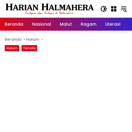
Langsung
ke
konten
Beranda
Nasional
Malut
Ragam
Literasi
H
Beranda
Hukum
Hukum
Ternate