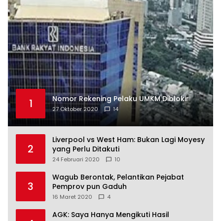
Nomor Rekening Pelaku UMKM Diblokir
1
27 Oktober 2020
14
Liverpool vs West Ham: Bukan Lagi Moyesy
2
yang Perlu Ditakuti
24 Februari 2020
10
Wagub Berontak, Pelantikan Pejabat
3
Pemprov pun Gaduh
16 Maret 2020
4
AGK: Saya Hanya Mengikuti Hasil