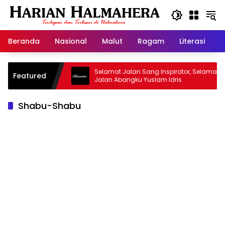
Langsung
ke
konten
Beranda
Nasional
Malut
Ragam
Literasi
H
asjid Warisan
Selamat Jalan Sang Inspirator, Selamat
Featured
Jalan Abangku Yuslam Idris
Shabu-Shabu