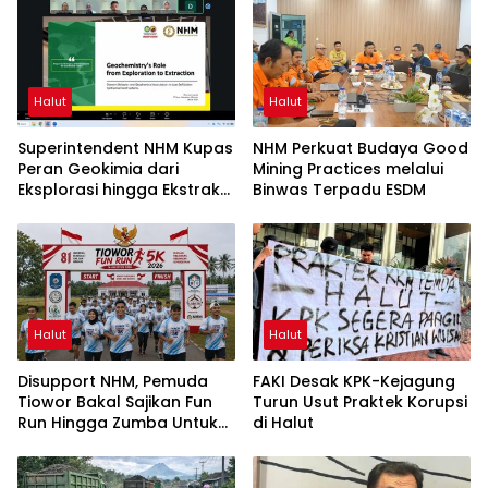
Halut
Halut
Superintendent NHM Kupas
NHM Perkuat Budaya Good
Peran Geokimia dari
Mining Practices melalui
Eksplorasi hingga Ekstraksi
Binwas Terpadu ESDM
dalam Webinar MGEI-SC
UNG
Halut
Halut
Disupport NHM, Pemuda
FAKI Desak KPK-Kejagung
Tiowor Bakal Sajikan Fun
Turun Usut Praktek Korupsi
Run Hingga Zumba Untuk
di Halut
Meriahkan HUT RI ke-81