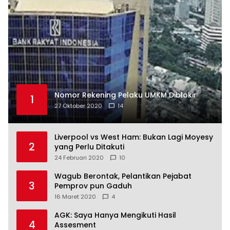
Nomor Rekening Pelaku UMKM Diblokir
1
27 Oktober 2020
14
Liverpool vs West Ham: Bukan Lagi Moyesy
2
yang Perlu Ditakuti
24 Februari 2020
10
Wagub Berontak, Pelantikan Pejabat
3
Pemprov pun Gaduh
16 Maret 2020
4
AGK: Saya Hanya Mengikuti Hasil
4
Assesment