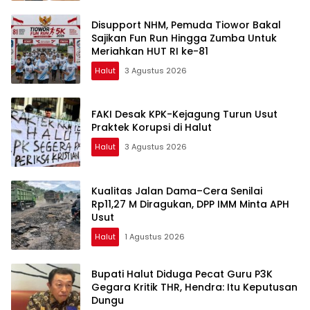
Disupport NHM, Pemuda Tiowor Bakal
Sajikan Fun Run Hingga Zumba Untuk
Meriahkan HUT RI ke-81
Halut
3 Agustus 2026
FAKI Desak KPK-Kejagung Turun Usut
Praktek Korupsi di Halut
Halut
3 Agustus 2026
Kualitas Jalan Dama–Cera Senilai
Rp11,27 M Diragukan, DPP IMM Minta APH
Usut
Halut
1 Agustus 2026
Bupati Halut Diduga Pecat Guru P3K
Gegara Kritik THR, Hendra: Itu Keputusan
Dungu