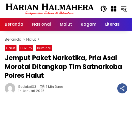
Langsung
ke
konten
Beranda
Nasional
Malut
Ragam
Literasi
H
Beranda
Halut
Halut
Hukum
Kriminal
Jemput Paket Narkotika, Pria Asal
Morotai Ditangkap Tim Satnarkoba
Polres Halut
Redaksi03
1 Min Baca
14 Januari 2025