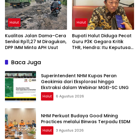
Halut
Halut
Kualitas Jalan Dama–Cera
Bupati Halut Diduga Pecat
Senilai Rp11,27 M Diragukan,
Guru P3K Gegara Kritik
DPP IMM Minta APH Usut
THR, Hendra: Itu Keputusan
Dungu
Baca Juga
Superintendent NHM Kupas Peran
Geokimia dari Eksplorasi hingga
Ekstraksi dalam Webinar MGEI-SC UNG
Halut
6 Agustus 2026
NHM Perkuat Budaya Good Mining
Practices melalui Binwas Terpadu ESDM
Halut
3 Agustus 2026