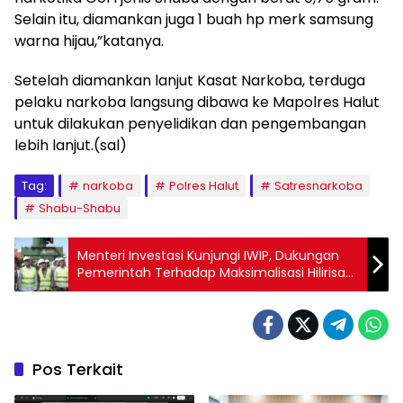
Selain itu, diamankan juga 1 buah hp merk samsung
warna hijau,”katanya.
Setelah diamankan lanjut Kasat Narkoba, terduga
pelaku narkoba langsung dibawa ke Mapolres Halut
untuk dilakukan penyelidikan dan pengembangan
lebih lanjut.(sal)
Tag:
narkoba
Polres Halut
Satresnarkoba
Shabu-Shabu
Menteri Investasi Kunjungi IWIP, Dukungan
Pemerintah Terhadap Maksimalisasi Hilirisasi
Nikel
Pos Terkait