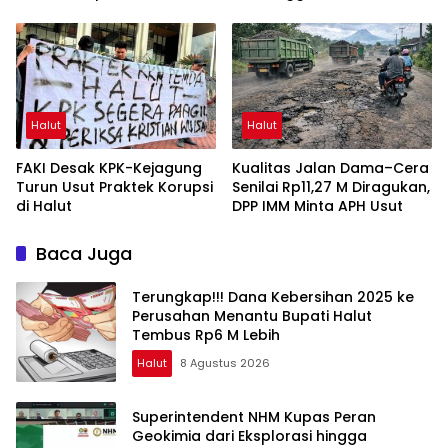
Meriahkan HUT RI ke-81
Halut
Halut
FAKI Desak KPK-Kejagung
Kualitas Jalan Dama–Cera
Turun Usut Praktek Korupsi
Senilai Rp11,27 M Diragukan,
di Halut
DPP IMM Minta APH Usut
Baca Juga
Terungkap!!! Dana Kebersihan 2025 ke
Perusahan Menantu Bupati Halut
Tembus Rp6 M Lebih
Halut
8 Agustus 2026
Superintendent NHM Kupas Peran
Geokimia dari Eksplorasi hingga