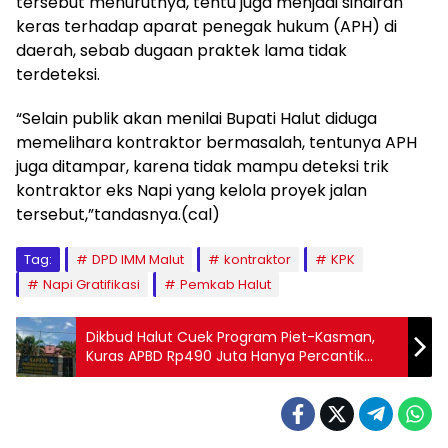
tersebut menurutnya, tentu juga menjadi sindiran
keras terhadap aparat penegak hukum (APH) di
daerah, sebab dugaan praktek lama tidak
terdeteksi.
“Selain publik akan menilai Bupati Halut diduga
memelihara kontraktor bermasalah, tentunya APH
juga ditampar, karena tidak mampu deteksi trik
kontraktor eks Napi yang kelola proyek jalan
tersebut,”tandasnya.(cal)
Tag:
DPD IMM Malut
kontraktor
KPK
Napi Gratifikasi
Pemkab Halut
Dikbud Halut Cuek Program Piet-Kasman,
Kuras APBD Rp490 Juta Hanya Percantik
Halaman