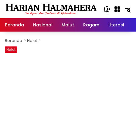
Langsung
ke
konten
Beranda
Nasional
Malut
Ragam
Literasi
H
Beranda
Halut
Halut