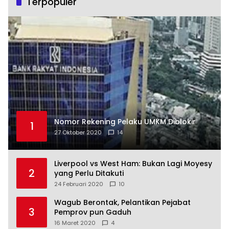
Terpopuler
Nomor Rekening Pelaku UMKM Diblokir
1
27 Oktober 2020
14
Liverpool vs West Ham: Bukan Lagi Moyesy
2
yang Perlu Ditakuti
24 Februari 2020
10
Wagub Berontak, Pelantikan Pejabat
3
Pemprov pun Gaduh
16 Maret 2020
4