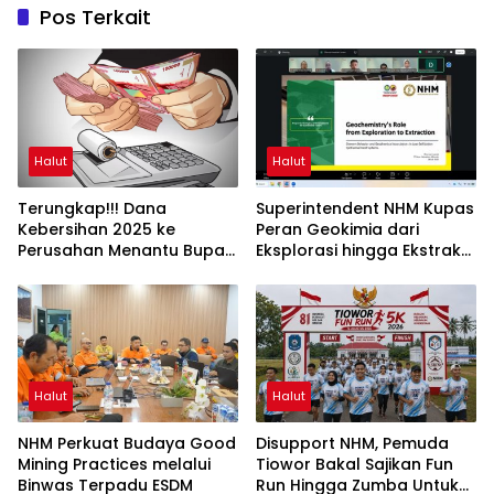
Pos Terkait
Halut
Halut
Terungkap!!! Dana
Superintendent NHM Kupas
Kebersihan 2025 ke
Peran Geokimia dari
Perusahan Menantu Bupati
Eksplorasi hingga Ekstraksi
Halut Tembus Rp6 M Lebih
dalam Webinar MGEI-SC
UNG
Halut
Halut
NHM Perkuat Budaya Good
Disupport NHM, Pemuda
Mining Practices melalui
Tiowor Bakal Sajikan Fun
Binwas Terpadu ESDM
Run Hingga Zumba Untuk