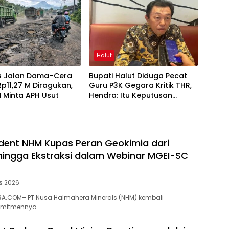
Halut
as Jalan Dama–Cera
Bupati Halut Diduga Pecat
 Rp11,27 M Diragukan,
Guru P3K Gegara Kritik THR,
 Minta APH Usut
Hendra: Itu Keputusan
Dungu
dent NHM Kupas Peran Geokimia dari
 hingga Ekstraksi dalam Webinar MGEI-SC
s 2026
A.COM– PT Nusa Halmahera Minerals (NHM) kembali
omitmennya…