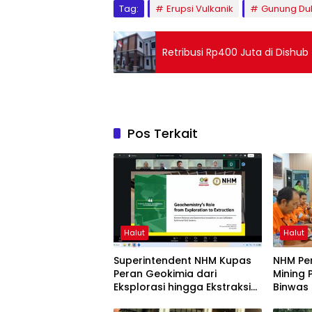
Tag:
Erupsi Vulkanik
Gunung Du
‎‎Retribusi Rp400 Juta di Dishub
Pos Terkait
Halut
Halut
Superintendent NHM Kupas
NHM Pe
Peran Geokimia dari
Mining 
Eksplorasi hingga Ekstraksi
Binwas
dalam Webinar MGEI-SC