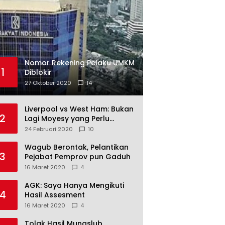
Nomor Rekening Pelaku UMKM
1
Diblokir
27 Oktober 2020
14
Liverpool vs West Ham: Bukan
2
Lagi Moyesy yang Perlu
Ditakuti
24 Februari 2020
10
Wagub Berontak, Pelantikan
3
Pejabat Pemprov pun Gaduh
16 Maret 2020
4
AGK: Saya Hanya Mengikuti
4
Hasil Assesment
16 Maret 2020
4
Tolak Hasil Munaslub,