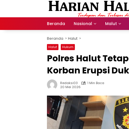
Langsung
ke
konten
Beranda
Nasional
Malut
Beranda
Halut
Halut
Hukum
Polres Halut Tet
Korban Erupsi Du
Redaksi03
1 Min Baca
20 Mei 2026