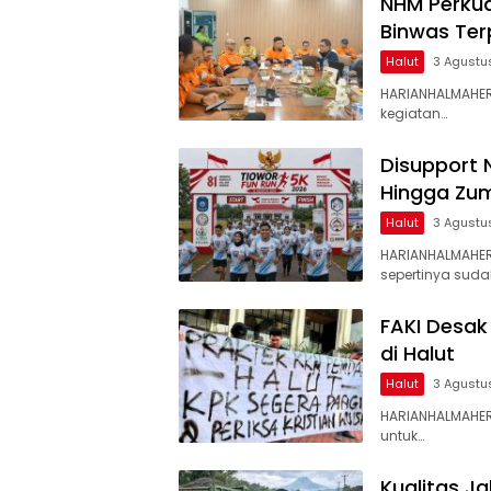
NHM Perkua
Binwas Te
Halut
3 Agustu
HARIANHALMAHER
kegiatan…
Disupport 
Hingga Zum
Halut
3 Agustu
HARIANHALMAHE
sepertinya suda
FAKI Desak
di Halut
Halut
3 Agustu
HARIANHALMAHER
untuk…
Kualitas J