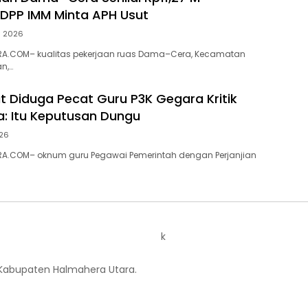
 DPP IMM Minta APH Usut
s 2026
A.COM– kualitas pekerjaan ruas Dama–Cera, Kecamatan
n,…
ut Diduga Pecat Guru P3K Gegara Kritik
a: Itu Keputusan Dungu
026
A.COM– oknum guru Pegawai Pemerintah dengan Perjanjian
k
 Kabupaten Halmahera Utara.