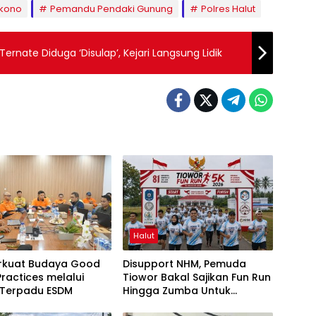
kono
Pemandu Pendaki Gunung
Polres Halut
 Ternate Diduga ‘Disulap’, Kejari Langsung Lidik
Halut
rkuat Budaya Good
Disupport NHM, Pemuda
Practices melalui
Tiowor Bakal Sajikan Fun Run
 Terpadu ESDM
Hingga Zumba Untuk
Meriahkan HUT RI ke-81