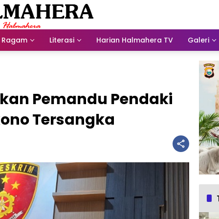
Ragam
Literasi
Harian Halmahera TV
Galeri
apkan Pemandu Pendaki
kono Tersangka