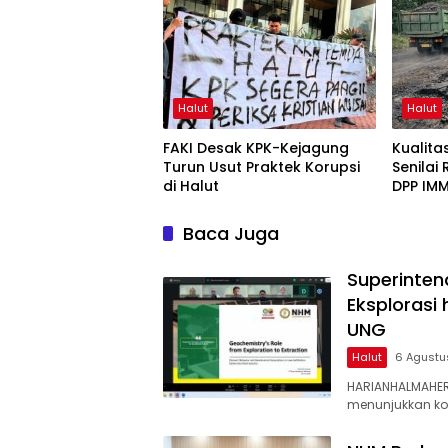
UNG
Halut
Halut
FAKI Desak KPK-Kejagung
Kualit
Turun Usut Praktek Korupsi
Senilai
di Halut
DPP IMM
Baca Juga
Superinten
Eksplorasi
UNG
Halut
6 Agustu
HARIANHALMAHER
menunjukkan k