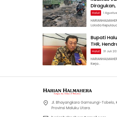
Diragukan,
Halut
1 Agustu
HARIANHALMAHER
Loloda Kepulaua
Bupati Hal
THR, Hendr
Halut
31 Juli 2
HARIANHALMAHER
Kerja…
Jl. Bhayangkara Gamsungi-Tobelo,
Provinsi Maluku Utara.