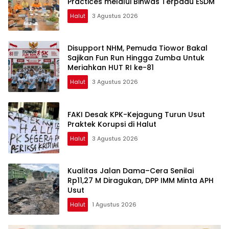
Practices melalui Binwas Terpadu ESDM
Halut
3 Agustus 2026
Disupport NHM, Pemuda Tiowor Bakal
Sajikan Fun Run Hingga Zumba Untuk
Meriahkan HUT RI ke-81
Halut
3 Agustus 2026
FAKI Desak KPK-Kejagung Turun Usut
Praktek Korupsi di Halut
Halut
3 Agustus 2026
Kualitas Jalan Dama–Cera Senilai
Rp11,27 M Diragukan, DPP IMM Minta APH
Usut
Halut
1 Agustus 2026