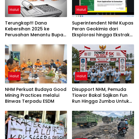
Halut
Halut
Terungkap!!! Dana
Superintendent NHM Kupas
Kebersihan 2025 ke
Peran Geokimia dari
Perusahan Menantu Bupati
Eksplorasi hingga Ekstraksi
Halut Tembus Rp6 M Lebih
dalam Webinar MGEI-SC
UNG
Halut
Halut
NHM Perkuat Budaya Good
Disupport NHM, Pemuda
Mining Practices melalui
Tiowor Bakal Sajikan Fun
Binwas Terpadu ESDM
Run Hingga Zumba Untuk
Meriahkan HUT RI ke-81