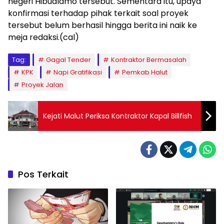
negeri Hibualamo tersebut. Sementara itu, upaya
konfirmasi terhadap pihak terkait soal proyek
tersebut belum berhasil hingga berita ini naik ke
meja redaksi.(cal)
Tag:
Gagal Tender
Kontraktor Bermasalah
KPK
Napi Gratifikasi
Pemkab Halut
Proyek Jalan
Kejati Malut Periksa Kontraktor Kapal Billfish
Pos Terkait