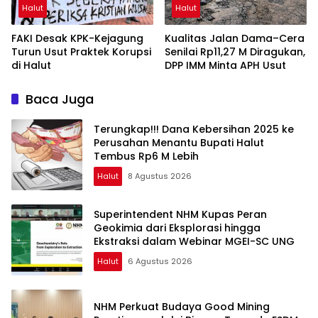
Halut
Halut
FAKI Desak KPK-Kejagung
Kualitas Jalan Dama–Cera
Turun Usut Praktek Korupsi
Senilai Rp11,27 M Diragukan,
di Halut
DPP IMM Minta APH Usut
Baca Juga
Terungkap!!! Dana Kebersihan 2025 ke
Perusahan Menantu Bupati Halut
Tembus Rp6 M Lebih
Halut
8 Agustus 2026
Superintendent NHM Kupas Peran
Geokimia dari Eksplorasi hingga
Ekstraksi dalam Webinar MGEI-SC UNG
Halut
6 Agustus 2026
NHM Perkuat Budaya Good Mining