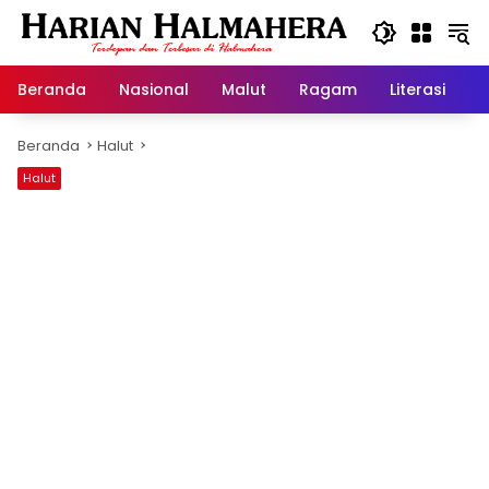
Langsung
ke
konten
Beranda
Nasional
Malut
Ragam
Literasi
H
Beranda
Halut
Halut