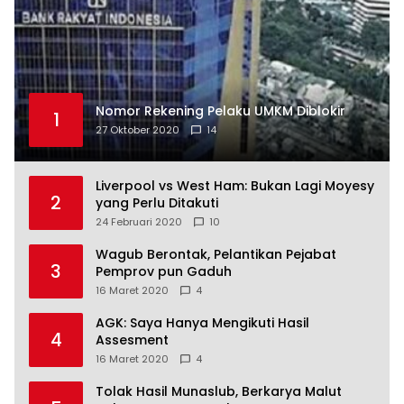
Nomor Rekening Pelaku UMKM Diblokir
1
27 Oktober 2020
14
Liverpool vs West Ham: Bukan Lagi Moyesy
2
yang Perlu Ditakuti
24 Februari 2020
10
Wagub Berontak, Pelantikan Pejabat
3
Pemprov pun Gaduh
16 Maret 2020
4
AGK: Saya Hanya Mengikuti Hasil
4
Assesment
16 Maret 2020
4
Tolak Hasil Munaslub, Berkarya Malut