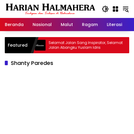
Langsung
ke
konten
Beranda
Nasional
Malut
Ragam
Literasi
H
 Warisan
Selamat Jalan Sang Inspirator, Selamat
K
Featured
Jalan Abangku Yuslam Idris
M
Shanty Paredes