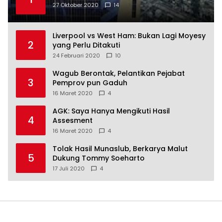
27 Oktober 2020
14
Liverpool vs West Ham: Bukan Lagi Moyesy
2
yang Perlu Ditakuti
24 Februari 2020
10
Wagub Berontak, Pelantikan Pejabat
3
Pemprov pun Gaduh
16 Maret 2020
4
AGK: Saya Hanya Mengikuti Hasil
4
Assesment
16 Maret 2020
4
Tolak Hasil Munaslub, Berkarya Malut
5
Dukung Tommy Soeharto
17 Juli 2020
4