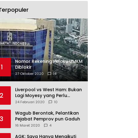
Terpopuler
Nomor Rekening Pelaku UMKM
1
Diblokir
27 Oktober 2020
14
Liverpool vs West Ham: Bukan
2
Lagi Moyesy yang Perlu
Ditakuti
24 Februari 2020
10
Wagub Berontak, Pelantikan
3
Pejabat Pemprov pun Gaduh
16 Maret 2020
4
AGK: Saya Hanya Mengikuti