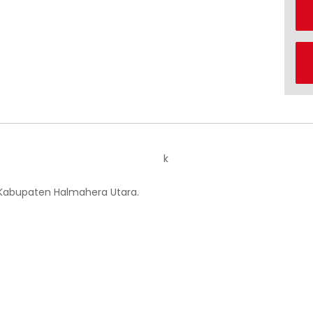
k
 Kabupaten Halmahera Utara.