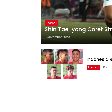
Football
Shin Tae-yong Coret Stri
1 September 2020
Indonesia R
Football
21 Agu