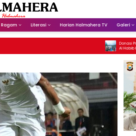
Ragam
Literasi
Harian Halmahera TV
Galeri
Donasi Presdir 
Al Habib Husein