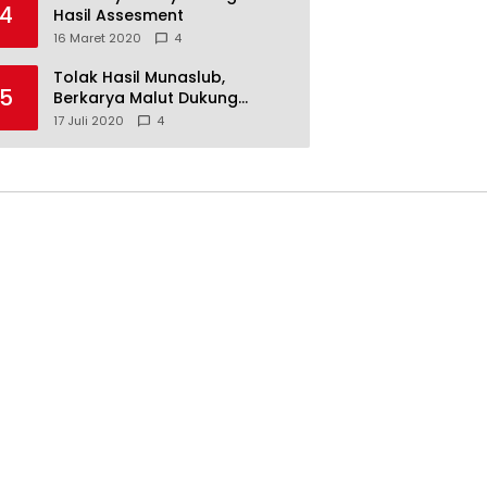
4
Hasil Assesment
16 Maret 2020
4
Tolak Hasil Munaslub,
5
Berkarya Malut Dukung
Tommy Soeharto
17 Juli 2020
4