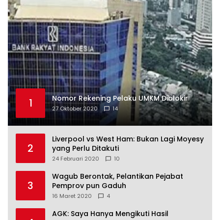
Nomor Rekening Pelaku UMKM Diblokir
1
27 Oktober 2020
14
Liverpool vs West Ham: Bukan Lagi Moyesy
2
yang Perlu Ditakuti
24 Februari 2020
10
Wagub Berontak, Pelantikan Pejabat
3
Pemprov pun Gaduh
16 Maret 2020
4
AGK: Saya Hanya Mengikuti Hasil