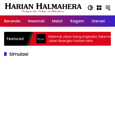
Langsung
ke
konten
Beranda
Nasional
Malut
Ragam
Literasi
H
Masjid Warisan
Selamat Jalan Sang Inspirator, Selamat
Featured
Jalan Abangku Yuslam Idris
Simulasi