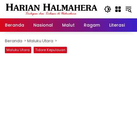
Langsung
ke
konten
Beranda
Nasional
Malut
Ragam
Literasi
H
Beranda
Maluku Utara
Maluku Utara
Tidore Kepulauan