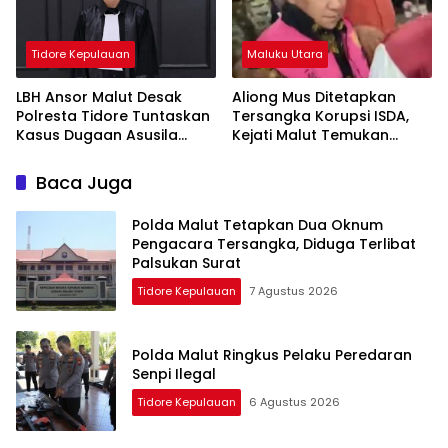
Tidore Kepulauan
Maluku Utara
LBH Ansor Malut Desak
Aliong Mus Ditetapkan
Polresta Tidore Tuntaskan
Tersangka Korupsi ISDA,
Kasus Dugaan Asusila
Kejati Malut Temukan
Oknum Polisi
Kerugian Rp8 M
Baca Juga
Polda Malut Tetapkan Dua Oknum
Pengacara Tersangka, Diduga Terlibat
Palsukan Surat
Tidore Kepulauan
7 Agustus 2026
Polda Malut Ringkus Pelaku Peredaran
Senpi Ilegal
Tidore Kepulauan
6 Agustus 2026