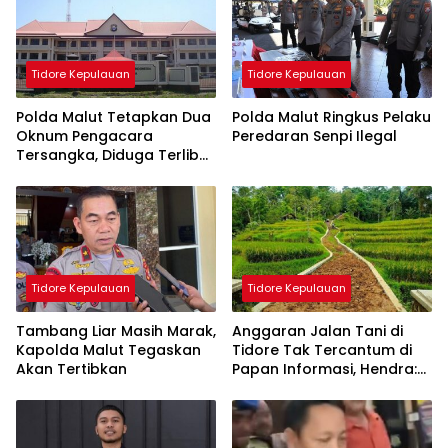
Tidore Kepulauan
Tidore Kepulauan
Polda Malut Tetapkan Dua
Polda Malut Ringkus Pelaku
Oknum Pengacara
Peredaran Senpi Ilegal
Tersangka, Diduga Terlibat
Palsukan Surat
Tidore Kepulauan
Tidore Kepulauan
Tambang Liar Masih Marak,
Anggaran Jalan Tani di
Kapolda Malut Tegaskan
Tidore Tak Tercantum di
Akan Tertibkan
Papan Informasi, Hendra:
Ini Patut Dicurigai