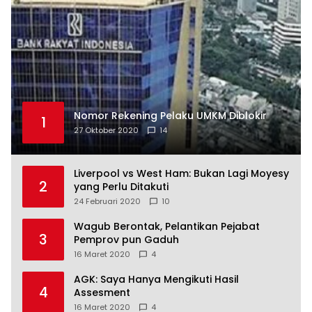
Nomor Rekening Pelaku UMKM Diblokir
1
27 Oktober 2020
14
Liverpool vs West Ham: Bukan Lagi Moyesy
2
yang Perlu Ditakuti
24 Februari 2020
10
Wagub Berontak, Pelantikan Pejabat
3
Pemprov pun Gaduh
16 Maret 2020
4
AGK: Saya Hanya Mengikuti Hasil
4
Assesment
16 Maret 2020
4