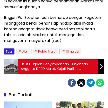
“Kegiatan ini bukan hanya pengamanan Markas tapi
semua,”ungkapnya.
Brigjen Pol Stephen pun berharap dengan kegiatan
ini anggota benar benar siap hadapi aksi nyata,
karena anggota tidak hanya berdinas tapi harus
tahu ini adalah Markas untuk menjaga dan
mengayomi masyarakat.(red)
Tag:
Aksi
Polda Malut
Simulasi
Usut Dugaan Penyimpangan Tunjangan
Anggota DPRD Malut, Kejati Periksa
Bendahara Dewan
Pos Terkait