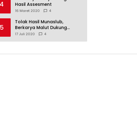
4
Hasil Assesment
16 Maret 2020
4
Tolak Hasil Munaslub,
5
Berkarya Malut Dukung
Tommy Soeharto
17 Juli 2020
4