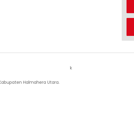
k
 Kabupaten Halmahera Utara.