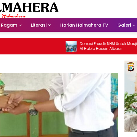
Ragam
Literasi
Harian Halmahera TV
Galeri
Donasi Presdir NHM Untuk Masjid War
Al Habib Husein Albaar