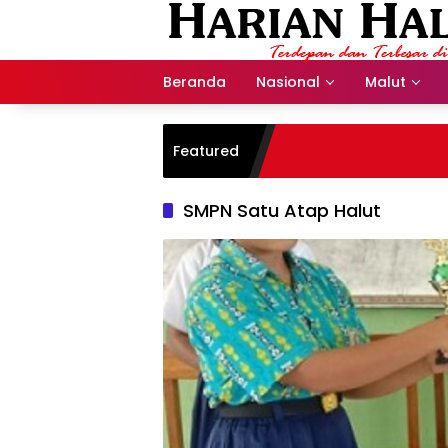
Langsung
ke
konten
Beranda
Nasional
Malut
Featured
SMPN Satu Atap Halut