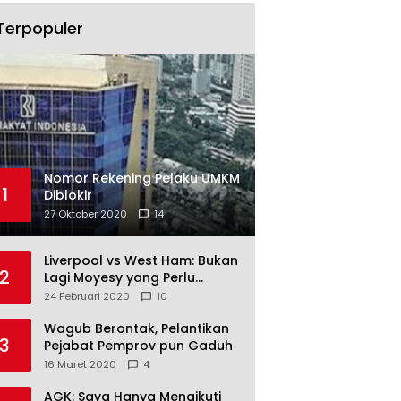
Terpopuler
Nomor Rekening Pelaku UMKM
1
Diblokir
27 Oktober 2020
14
Liverpool vs West Ham: Bukan
2
Lagi Moyesy yang Perlu
Ditakuti
24 Februari 2020
10
Wagub Berontak, Pelantikan
3
Pejabat Pemprov pun Gaduh
16 Maret 2020
4
AGK: Saya Hanya Mengikuti